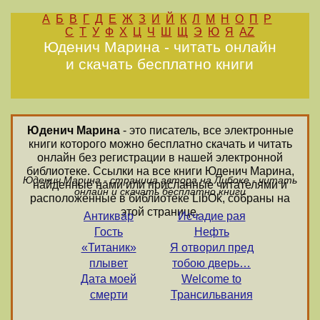
А
Б
В
Г
Д
Е
Ж
З
И
Й
К
Л
М
Н
О
П
Р
С
Т
У
Ф
Х
Ц
Ч
Ш
Щ
Э
Ю
Я
AZ
Юденич Марина - читать онлайн
и скачать бесплатно книги
Юденич Марина
- это писатель, все электронные
книги которого можно бесплатно скачать и читать
онлайн без регистрации в нашей электронной
библиотеке. Ссылки на все книги Юденич Марина,
Юденич Марина - страница автора на Либоке - читать
найденные нами или присланные читателями и
онлайн и скачать бесплатно книги
расположенные в библиотеке LibOk, собраны на
этой странице.
Антиквар
Исчадие рая
Гость
Нефть
«Титаник»
Я отворил пред
плывет
тобою дверь…
Дата моей
Welcome to
смерти
Трансильвания