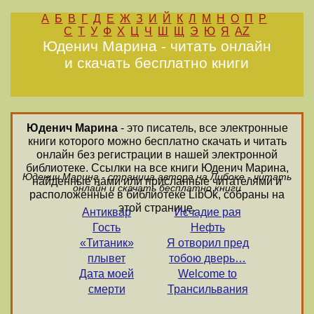
А
Б
В
Г
Д
Е
Ж
З
И
Й
К
Л
М
Н
О
П
Р
С
Т
У
Ф
Х
Ц
Ч
Ш
Щ
Э
Ю
Я
AZ
Юденич Марина - читать онлайн
и скачать бесплатно книги
Юденич Марина
- это писатель, все электронные
книги которого можно бесплатно скачать и читать
онлайн без регистрации в нашей электронной
библиотеке. Ссылки на все книги Юденич Марина,
Юденич Марина - страница автора на Либоке - читать
найденные нами или присланные читателями и
онлайн и скачать бесплатно книги
расположенные в библиотеке LibOk, собраны на
этой странице.
Антиквар
Исчадие рая
Гость
Нефть
«Титаник»
Я отворил пред
плывет
тобою дверь…
Дата моей
Welcome to
смерти
Трансильвания