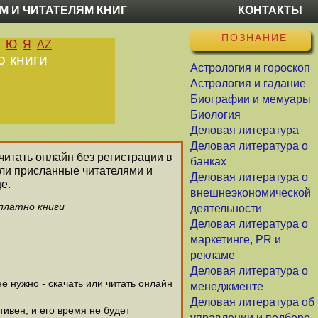
М И ЧИТАТЕЛЯМ КНИГ
КОНТАКТЫ
ПОЗНАНИЕ
Ю
Я
AZ
о книги
Астрология и гороскоп
Астрология и гадание
Биографии и мемуары
Биология
Деловая литература
Деловая литература о
 читать онлайн без регистрации в
банках
или присланные читателями и
Деловая литература о
е.
внешнеэкономической
платно книги
деятельности
Деловая литература о
маркетинге, PR и
рекламе
Деловая литература о
 нужно - скачать или читать онлайн
менеджменте
Деловая литература об
тивен, и его время не будет
управлении и подборе