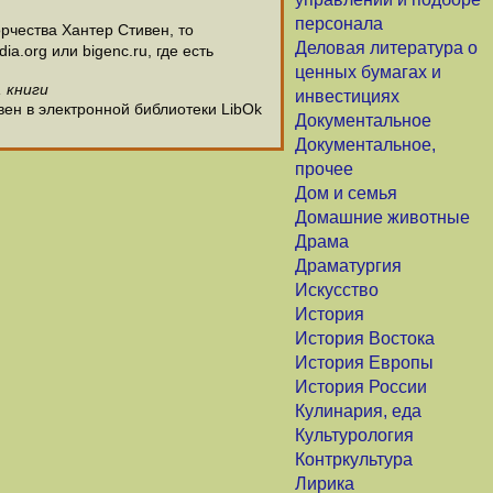
персонала
рчества Хантер Стивен, то
Деловая литература о
.org или bigenc.ru, где есть
ценных бумагах и
 книги
инвестициях
вен в электронной библиотеки LibOk
Документальное
Документальное,
прочее
Дом и семья
Домашние животные
Драма
Драматургия
Искусство
История
История Востока
История Европы
История России
Кулинария, еда
Культурология
Контркультура
Лирика