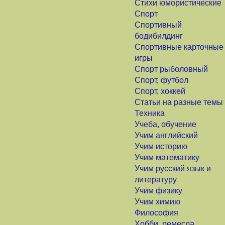
Стихи юмористические
Спорт
Спортивный
бодибилдинг
Спортивные карточные
игры
Спорт рыболовный
Спорт, футбол
Спорт, хоккей
Статьи на разные темы
Техника
Учеба, обучение
Учим английский
Учим историю
Учим математику
Учим русский язык и
литературу
Учим физику
Учим химию
Философия
Хобби, ремесла