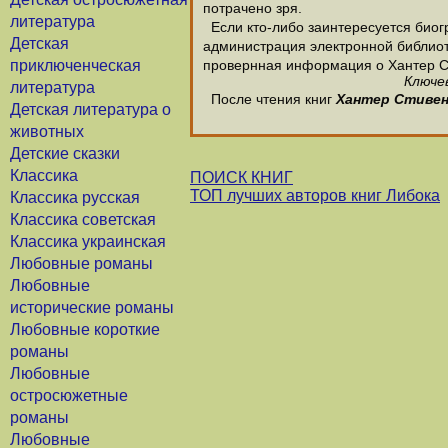
потрачено зря.
литература
Если кто-либо заинтересуется биог
Детская
администрация электронной библиотек
приключенческая
провернная информация о Хантер С
Ключе
литература
После чтения книг
Хантер Стиве
Детская литература о
животных
Детские сказки
Классика
ПОИСК КНИГ
ТОП лучших авторов книг Либока
Классика русская
Классика советская
Классика украинская
Любовные романы
Любовные
исторические романы
Любовные короткие
романы
Любовные
остросюжетные
романы
Любовные