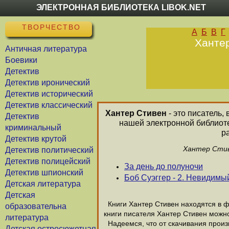
ЭЛЕКТРОННАЯ БИБЛИОТЕКА LIBOK.NET
ТВОРЧЕСТВО
А
Б
В
Г
Хантер
Античная литература
Боевики
Детектив
Детектив иронический
Детектив исторический
Детектив классический
Хантер Стивен
- это писатель,
Детектив
нашей электронной библиоте
криминальный
р
Детектив крутой
Хантер Стив
Детектив политический
Детектив полицейский
За день до полуночи
Детектив шпионский
Боб Суэггер - 2. Невидимы
Детская литература
Детская
Книги Хантер Стивен находятся в фо
образовательна
книги писателя Хантер Стивен можно
литература
Надеемся, что от скачивания произв
Детская остросюжетная