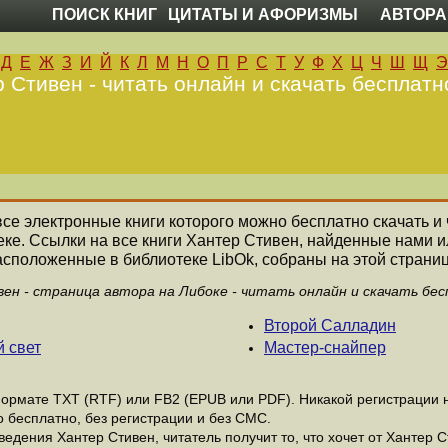
ПОИСК КНИГ
ЦИТАТЫ И АФОРИЗМЫ
АВТОРА
Д
Е
Ж
З
И
Й
К
Л
М
Н
О
П
Р
С
Т
У
Ф
Х
Ц
Ч
Ш
Щ
Э
 Стивен - читать онлайн и скачать бесплатн
 все электронные книги которого можно бесплатно скачать и
ке. Ссылки на все книги Хантер Стивен, найденные нами 
асположенные в библиотеке LibOk, собраны на этой страниц
ен - страница автора на Либоке - читать онлайн и скачать бес
Второй Салладин
й свет
Мастер-снайпер
рмате ТХТ (RTF) или FB2 (EPUB или PDF). Никакой регистрации не
 бесплатно, без регистрации и без СМС.
едения Хантер Стивен, читатель получит то, что хочет от Хантер С