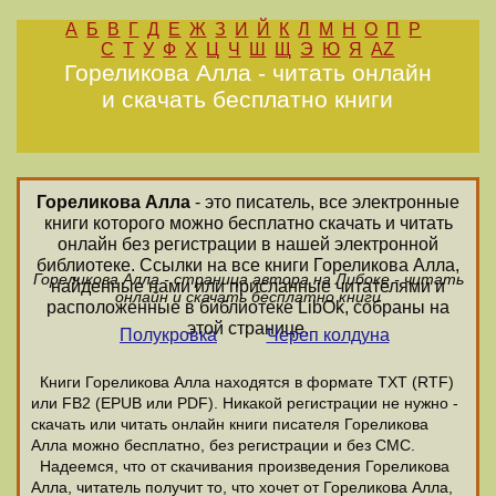
А
Б
В
Г
Д
Е
Ж
З
И
Й
К
Л
М
Н
О
П
Р
С
Т
У
Ф
Х
Ц
Ч
Ш
Щ
Э
Ю
Я
AZ
Гореликова Алла - читать онлайн
и скачать бесплатно книги
Гореликова Алла
- это писатель, все электронные
книги которого можно бесплатно скачать и читать
онлайн без регистрации в нашей электронной
библиотеке. Ссылки на все книги Гореликова Алла,
Гореликова Алла - страница автора на Либоке - читать
найденные нами или присланные читателями и
онлайн и скачать бесплатно книги
расположенные в библиотеке LibOk, собраны на
этой странице.
Полукровка
Череп колдуна
Книги Гореликова Алла находятся в формате ТХТ (RTF)
или FB2 (EPUB или PDF). Никакой регистрации не нужно -
скачать или читать онлайн книги писателя Гореликова
Алла можно бесплатно, без регистрации и без СМС.
Надеемся, что от скачивания произведения Гореликова
Алла, читатель получит то, что хочет от Гореликова Алла,