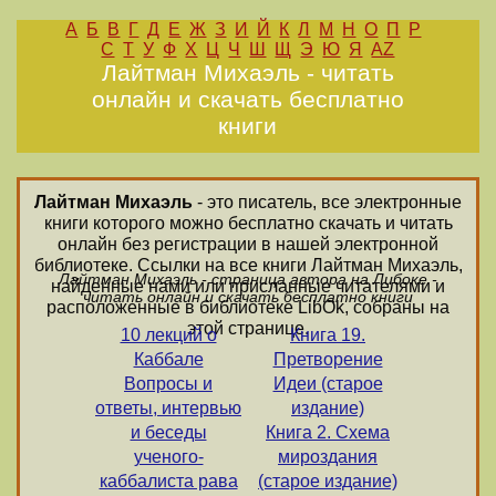
А
Б
В
Г
Д
Е
Ж
З
И
Й
К
Л
М
Н
О
П
Р
С
Т
У
Ф
Х
Ц
Ч
Ш
Щ
Э
Ю
Я
AZ
Лайтман Михаэль - читать
онлайн и скачать бесплатно
книги
Лайтман Михаэль
- это писатель, все электронные
книги которого можно бесплатно скачать и читать
онлайн без регистрации в нашей электронной
библиотеке. Ссылки на все книги Лайтман Михаэль,
Лайтман Михаэль - страница автора на Либоке -
найденные нами или присланные читателями и
читать онлайн и скачать бесплатно книги
расположенные в библиотеке LibOk, собраны на
этой странице.
10 лекций о
Книга 19.
Каббале
Претворение
Вопросы и
Идеи (старое
ответы, интервью
издание)
и беседы
Книга 2. Схема
ученого-
мироздания
каббалиста рава
(старое издание)