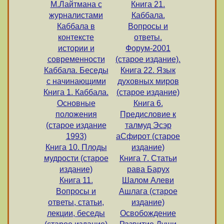
М.Лайтмана с
Книга 21.
журналистами
Каббала.
Каббала в
Вопросы и
контексте
ответы.
истории и
Форум-2001
современности
(старое издание).
Каббала. Беседы
Книга 22. Язык
с начинающими
духовных миров
Книга 1. Каббала.
(старое издание)
Основные
Книга 6.
положения
Предисловие к
(старое издание
талмуд Эсэр
1993)
аСфирот (старое
Книга 10. Плоды
издание)
мудрости (старое
Книга 7. Статьи
издание)
рава Барух
Книга 11.
Шалом Алеви
Вопросы и
Ашлага (старое
ответы, статьи,
издание)
лекции, беседы
Освобождение