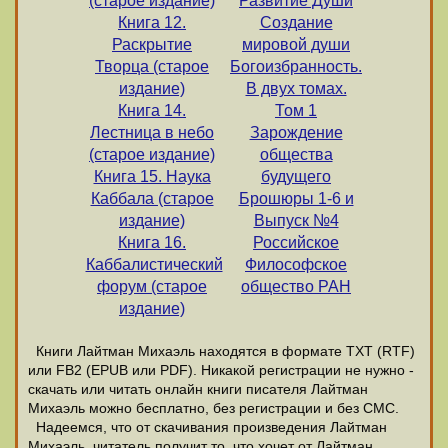
(старое издание)
Развитие Души
Книга 12.
Создание
Раскрытие
мировой души
Творца (старое
Богоизбранность.
издание)
В двух томах.
Книга 14.
Том 1
Лестница в небо
Зарождение
(старое издание)
общества
Книга 15. Наука
будущего
Каббала (старое
Брошюры 1-6 и
издание)
Выпуск №4
Книга 16.
Российское
Каббалистический
Философское
форум (старое
общество РАН
издание)
Книги Лайтман Михаэль находятся в формате ТХТ (RTF)
или FB2 (EPUB или PDF). Никакой регистрации не нужно -
скачать или читать онлайн книги писателя Лайтман
Михаэль можно бесплатно, без регистрации и без СМС.
Надеемся, что от скачивания произведения Лайтман
Михаэль, читатель получит то, что хочет от Лайтман