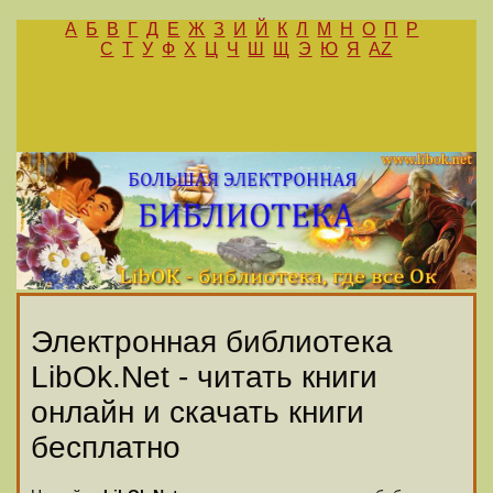
А
Б
В
Г
Д
Е
Ж
З
И
Й
К
Л
М
Н
О
П
Р
С
Т
У
Ф
Х
Ц
Ч
Ш
Щ
Э
Ю
Я
AZ
Электронная библиотека
LibOk.Net - читать книги
онлайн и скачать книги
бесплатно