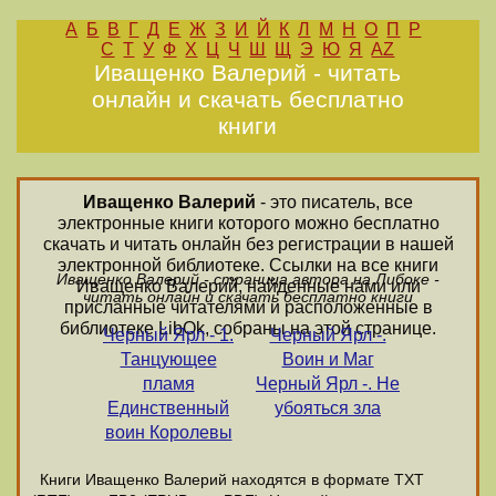
А
Б
В
Г
Д
Е
Ж
З
И
Й
К
Л
М
Н
О
П
Р
С
Т
У
Ф
Х
Ц
Ч
Ш
Щ
Э
Ю
Я
AZ
Иващенко Валерий - читать
онлайн и скачать бесплатно
книги
Иващенко Валерий
- это писатель, все
электронные книги которого можно бесплатно
скачать и читать онлайн без регистрации в нашей
электронной библиотеке. Ссылки на все книги
Иващенко Валерий - страница автора на Либоке -
Иващенко Валерий, найденные нами или
читать онлайн и скачать бесплатно книги
присланные читателями и расположенные в
библиотеке LibOk, собраны на этой странице.
Черный Ярл - 1.
Черный Ярл -.
Танцующее
Воин и Маг
пламя
Черный Ярл -. Не
Единственный
убояться зла
воин Королевы
Книги Иващенко Валерий находятся в формате ТХТ