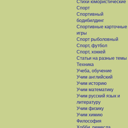
Стихи юмористические
Спорт
Спортивный
бодибилдинг
Спортивные карточные
игры
Спорт рыболовный
Спорт, футбол
Спорт, хоккей
Статьи на разные темы
Техника
Учеба, обучение
Учим английский
Учим историю
Учим математику
Учим русский язык и
литературу
Учим физику
Учим химию
Философия
Хобби, ремесла