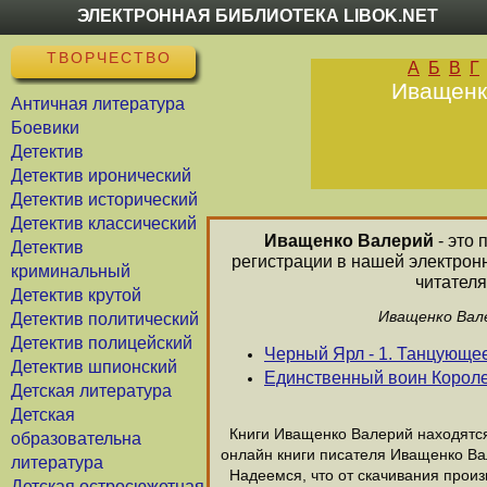
ЭЛЕКТРОННАЯ БИБЛИОТЕКА LIBOK.NET
ТВОРЧЕСТВО
А
Б
В
Г
Иващенко
Античная литература
Боевики
Детектив
Детектив иронический
Детектив исторический
Детектив классический
Иващенко Валерий
- это 
Детектив
регистрации в нашей электрон
криминальный
читателя
Детектив крутой
Иващенко Вале
Детектив политический
Детектив полицейский
Черный Ярл - 1. Танцующе
Детектив шпионский
Единственный воин Корол
Детская литература
Детская
Книги Иващенко Валерий находятся 
образовательна
онлайн книги писателя Иващенко Ва
литература
Надеемся, что от скачивания произв
Детская остросюжетная