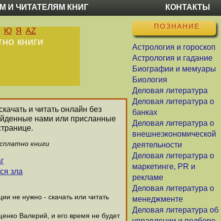
М И ЧИТАТЕЛЯМ КНИГ
КОНТАКТЫ
ПОЗНАНИЕ
Ю
Я
AZ
тно книги
Астрология и гороскоп
Астрология и гадание
Биографии и мемуары
Биология
Деловая литература
Деловая литература о
скачать и читать онлайн без
банках
найденные нами или присланные
Деловая литература о
странице.
внешнеэкономической
есплатно книги
деятельности
Деловая литература о
г
маркетинге, PR и
ся зла
рекламе
Деловая литература о
и не нужно - скачать или читать
менеджменте
Деловая литература об
щенко Валерий, и его время не будет
управлении и подборе