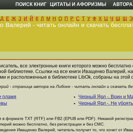
ПОИСК КНИГ
ЦИТАТЫ И АФОРИЗМЫ
АВТОРА
Д
Е
Ж
З
И
Й
К
Л
М
Н
О
П
Р
С
Т
У
Ф
Х
Ц
Ч
Ш
Щ
Э
 Валерий - читать онлайн и скачать беспла
писатель, все электронные книги которого можно бесплатно 
ной библиотеке. Ссылки на все книги Иващенко Валерий, 
ми и расположенные в библиотеке LibOk, собраны на этой 
рий - страница автора на Либоке - читать онлайн и скачать б
е пламя
Черный Ярл -. Воин и Ма
евы
Черный Ярл -. Не убоять
в формате ТХТ (RTF) или FB2 (EPUB или PDF). Никакой регистраци
лерий можно бесплатно, без регистрации и без СМС.
едения Иващенко Валерий, читатель получит то, что хочет от Ива