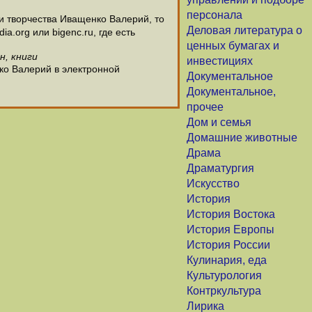
персонала
 творчества Иващенко Валерий, то
Деловая литература о
.org или bigenc.ru, где есть
ценных бумагах и
н, книги
инвестициях
ко Валерий в электронной
Документальное
Документальное,
прочее
Дом и семья
Домашние животные
Драма
Драматургия
Искусство
История
История Востока
История Европы
История России
Кулинария, еда
Культурология
Контркультура
Лирика