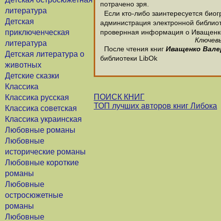
потрачено зря.
литература
Если кто-либо заинтересуется био
Детская
администрация электронной библиотек
приключенческая
провернная информация о Иващенк
Ключевы
литература
После чтения книг
Иващенко Вале
Детская литература о
библиотеки LibOk
животных
Детские сказки
Классика
ПОИСК КНИГ
Классика русская
ТОП лучших авторов книг Либока
Классика советская
Классика украинская
Любовные романы
Любовные
исторические романы
Любовные короткие
романы
Любовные
остросюжетные
романы
Любовные