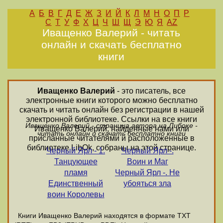
А
Б
В
Г
Д
Е
Ж
З
И
Й
К
Л
М
Н
О
П
Р
С
Т
У
Ф
Х
Ц
Ч
Ш
Щ
Э
Ю
Я
AZ
Иващенко Валерий - читать
онлайн и скачать бесплатно
книги
Иващенко Валерий
- это писатель, все
электронные книги которого можно бесплатно
скачать и читать онлайн без регистрации в нашей
электронной библиотеке. Ссылки на все книги
Иващенко Валерий - страница автора на Либоке -
Иващенко Валерий, найденные нами или
читать онлайн и скачать бесплатно книги
присланные читателями и расположенные в
библиотеке LibOk, собраны на этой странице.
Черный Ярл - 1.
Черный Ярл -.
Танцующее
Воин и Маг
пламя
Черный Ярл -. Не
Единственный
убояться зла
воин Королевы
Книги Иващенко Валерий находятся в формате ТХТ