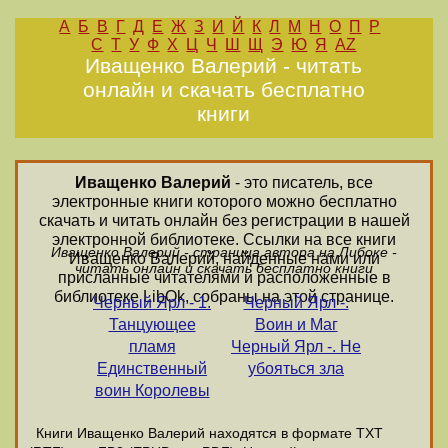
А
Б
В
Г
Д
Е
Ж
З
И
Й
К
Л
М
Н
О
П
Р
С
Т
У
Ф
Х
Ц
Ч
Ш
Щ
Э
Ю
Я
AZ
Иващенко Валерий - читать
онлайн и скачать бесплатно
книги
Иващенко Валерий
- это писатель, все
электронные книги которого можно бесплатно
скачать и читать онлайн без регистрации в нашей
электронной библиотеке. Ссылки на все книги
Иващенко Валерий - страница автора на Либоке -
Иващенко Валерий, найденные нами или
читать онлайн и скачать бесплатно книги
присланные читателями и расположенные в
библиотеке LibOk, собраны на этой странице.
Черный Ярл - 1.
Черный Ярл -.
Танцующее
Воин и Маг
пламя
Черный Ярл -. Не
Единственный
убояться зла
воин Королевы
Книги Иващенко Валерий находятся в формате ТХТ