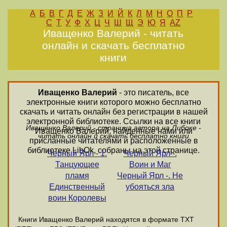
А
Б
В
Г
Д
Е
Ж
З
И
Й
К
Л
М
Н
О
П
Р
С
Т
У
Ф
Х
Ц
Ч
Ш
Щ
Э
Ю
Я
AZ
Иващенко Валерий - читать
онлайн и скачать бесплатно
книги
Иващенко Валерий
- это писатель, все
электронные книги которого можно бесплатно
скачать и читать онлайн без регистрации в нашей
электронной библиотеке. Ссылки на все книги
Иващенко Валерий - страница автора на Либоке -
Иващенко Валерий, найденные нами или
читать онлайн и скачать бесплатно книги
присланные читателями и расположенные в
библиотеке LibOk, собраны на этой странице.
Черный Ярл - 1.
Черный Ярл -.
Танцующее
Воин и Маг
пламя
Черный Ярл -. Не
Единственный
убояться зла
воин Королевы
Книги Иващенко Валерий находятся в формате ТХТ