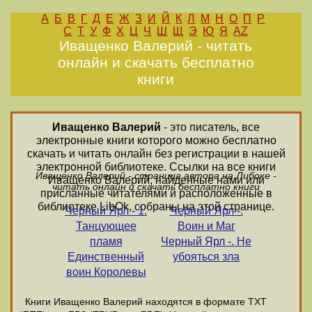
А
Б
В
Г
Д
Е
Ж
З
И
Й
К
Л
М
Н
О
П
Р
С
Т
У
Ф
Х
Ц
Ч
Ш
Щ
Э
Ю
Я
AZ
Иващенко Валерий - читать
онлайн и скачать бесплатно
книги
Иващенко Валерий
- это писатель, все
электронные книги которого можно бесплатно
скачать и читать онлайн без регистрации в нашей
электронной библиотеке. Ссылки на все книги
Иващенко Валерий - страница автора на Либоке -
Иващенко Валерий, найденные нами или
читать онлайн и скачать бесплатно книги
присланные читателями и расположенные в
библиотеке LibOk, собраны на этой странице.
Черный Ярл - 1.
Черный Ярл -.
Танцующее
Воин и Маг
пламя
Черный Ярл -. Не
Единственный
убояться зла
воин Королевы
Книги Иващенко Валерий находятся в формате ТХТ