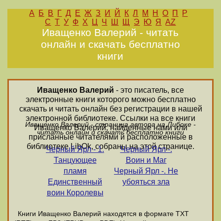
А
Б
В
Г
Д
Е
Ж
З
И
Й
К
Л
М
Н
О
П
Р
С
Т
У
Ф
Х
Ц
Ч
Ш
Щ
Э
Ю
Я
AZ
Иващенко Валерий - читать
онлайн и скачать бесплатно
книги
Иващенко Валерий
- это писатель, все
электронные книги которого можно бесплатно
скачать и читать онлайн без регистрации в нашей
электронной библиотеке. Ссылки на все книги
Иващенко Валерий - страница автора на Либоке -
Иващенко Валерий, найденные нами или
читать онлайн и скачать бесплатно книги
присланные читателями и расположенные в
библиотеке LibOk, собраны на этой странице.
Черный Ярл - 1.
Черный Ярл -.
Танцующее
Воин и Маг
пламя
Черный Ярл -. Не
Единственный
убояться зла
воин Королевы
Книги Иващенко Валерий находятся в формате ТХТ