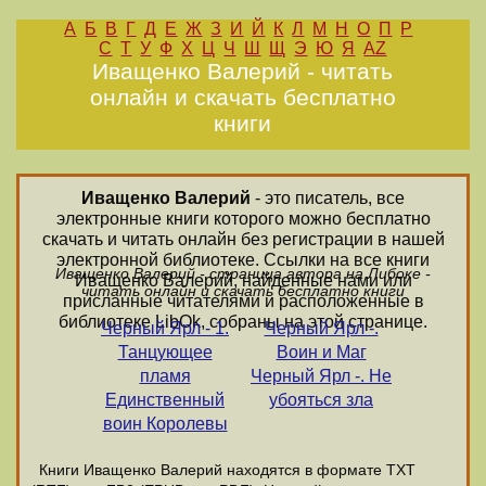
А
Б
В
Г
Д
Е
Ж
З
И
Й
К
Л
М
Н
О
П
Р
С
Т
У
Ф
Х
Ц
Ч
Ш
Щ
Э
Ю
Я
AZ
Иващенко Валерий - читать
онлайн и скачать бесплатно
книги
Иващенко Валерий
- это писатель, все
электронные книги которого можно бесплатно
скачать и читать онлайн без регистрации в нашей
электронной библиотеке. Ссылки на все книги
Иващенко Валерий - страница автора на Либоке -
Иващенко Валерий, найденные нами или
читать онлайн и скачать бесплатно книги
присланные читателями и расположенные в
библиотеке LibOk, собраны на этой странице.
Черный Ярл - 1.
Черный Ярл -.
Танцующее
Воин и Маг
пламя
Черный Ярл -. Не
Единственный
убояться зла
воин Королевы
Книги Иващенко Валерий находятся в формате ТХТ