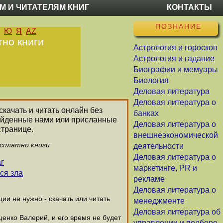
М И ЧИТАТЕЛЯМ КНИГ
КОНТАКТЫ
ПОЗНАНИЕ
Ю
Я
AZ
тно книги
Астрология и гороскоп
Астрология и гадание
Биографии и мемуары
Биология
Деловая литература
Деловая литература о
скачать и читать онлайн без
банках
найденные нами или присланные
Деловая литература о
странице.
внешнеэкономической
есплатно книги
деятельности
Деловая литература о
г
маркетинге, PR и
ся зла
рекламе
Деловая литература о
и не нужно - скачать или читать
менеджменте
Деловая литература об
щенко Валерий, и его время не будет
управлении и подборе