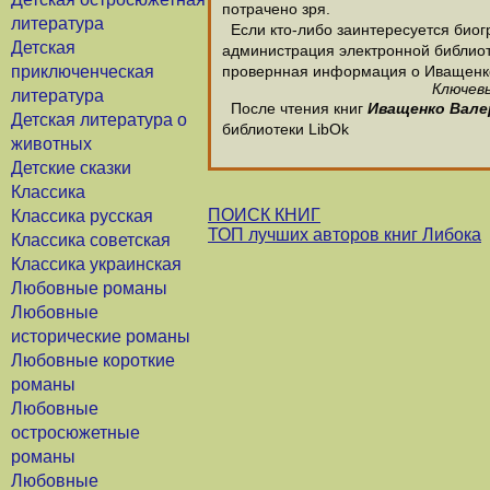
потрачено зря.
литература
Если кто-либо заинтересуется био
Детская
администрация электронной библиотек
приключенческая
провернная информация о Иващенк
Ключевы
литература
После чтения книг
Иващенко Вале
Детская литература о
библиотеки LibOk
животных
Детские сказки
Классика
ПОИСК КНИГ
Классика русская
ТОП лучших авторов книг Либока
Классика советская
Классика украинская
Любовные романы
Любовные
исторические романы
Любовные короткие
романы
Любовные
остросюжетные
романы
Любовные