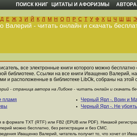
ПОИСК КНИГ
ЦИТАТЫ И АФОРИЗМЫ
АВТОРА
Д
Е
Ж
З
И
Й
К
Л
М
Н
О
П
Р
С
Т
У
Ф
Х
Ц
Ч
Ш
Щ
Э
 Валерий - читать онлайн и скачать беспла
писатель, все электронные книги которого можно бесплатно 
ной библиотеке. Ссылки на все книги Иващенко Валерий, 
ми и расположенные в библиотеке LibOk, собраны на этой 
рий - страница автора на Либоке - читать онлайн и скачать б
е пламя
Черный Ярл -. Воин и Ма
евы
Черный Ярл -. Не убоять
в формате ТХТ (RTF) или FB2 (EPUB или PDF). Никакой регистраци
лерий можно бесплатно, без регистрации и без СМС.
едения Иващенко Валерий, читатель получит то, что хочет от Ива