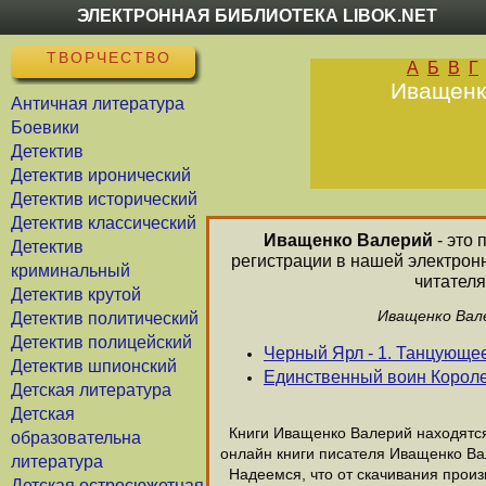
ЭЛЕКТРОННАЯ БИБЛИОТЕКА LIBOK.NET
ТВОРЧЕСТВО
А
Б
В
Г
Иващенко
Античная литература
Боевики
Детектив
Детектив иронический
Детектив исторический
Детектив классический
Иващенко Валерий
- это 
Детектив
регистрации в нашей электрон
криминальный
читателя
Детектив крутой
Иващенко Вале
Детектив политический
Детектив полицейский
Черный Ярл - 1. Танцующе
Детектив шпионский
Единственный воин Корол
Детская литература
Детская
Книги Иващенко Валерий находятся 
образовательна
онлайн книги писателя Иващенко Ва
литература
Надеемся, что от скачивания произв
Детская остросюжетная