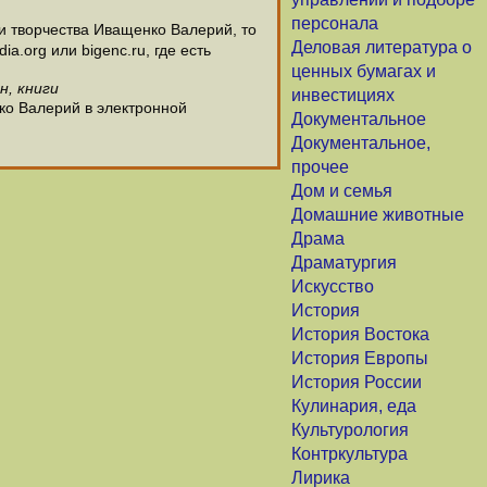
персонала
 творчества Иващенко Валерий, то
Деловая литература о
.org или bigenc.ru, где есть
ценных бумагах и
н, книги
инвестициях
ко Валерий в электронной
Документальное
Документальное,
прочее
Дом и семья
Домашние животные
Драма
Драматургия
Искусство
История
История Востока
История Европы
История России
Кулинария, еда
Культурология
Контркультура
Лирика