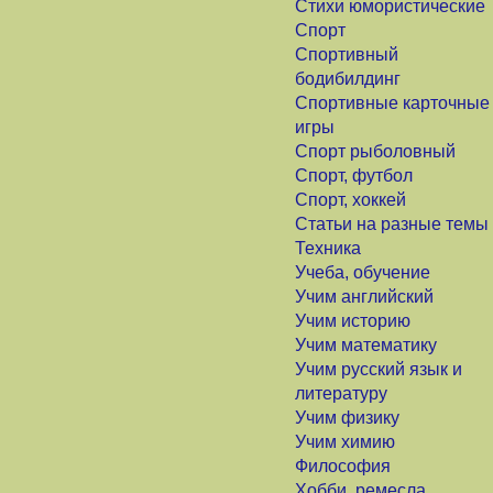
Стихи юмористические
Спорт
Спортивный
бодибилдинг
Спортивные карточные
игры
Спорт рыболовный
Спорт, футбол
Спорт, хоккей
Статьи на разные темы
Техника
Учеба, обучение
Учим английский
Учим историю
Учим математику
Учим русский язык и
литературу
Учим физику
Учим химию
Философия
Хобби, ремесла