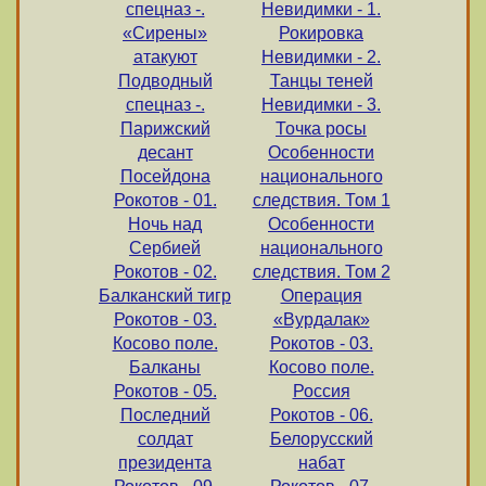
спецназ -.
Невидимки - 1.
«Сирены»
Рокировка
атакуют
Невидимки - 2.
Подводный
Танцы теней
спецназ -.
Невидимки - 3.
Парижский
Точка росы
десант
Особенности
Посейдона
национального
Рокотов - 01.
следствия. Том 1
Ночь над
Особенности
Cербией
национального
Рокотов - 02.
следствия. Том 2
Балканский тигр
Операция
Рокотов - 03.
«Вурдалак»
Косово поле.
Рокотов - 03.
Балканы
Косово поле.
Рокотов - 05.
Россия
Последний
Рокотов - 06.
солдат
Белорусский
президента
набат