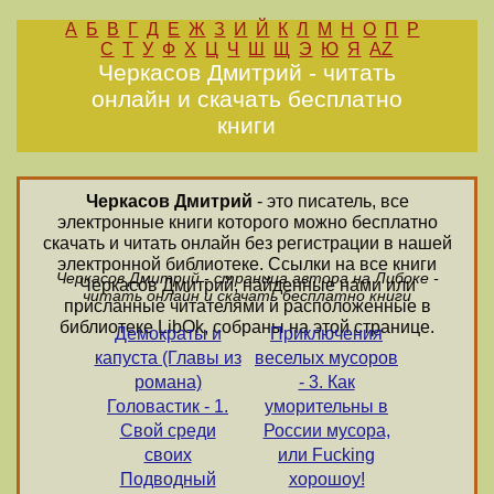
А
Б
В
Г
Д
Е
Ж
З
И
Й
К
Л
М
Н
О
П
Р
С
Т
У
Ф
Х
Ц
Ч
Ш
Щ
Э
Ю
Я
AZ
Черкасов Дмитрий - читать
онлайн и скачать бесплатно
книги
Черкасов Дмитрий
- это писатель, все
электронные книги которого можно бесплатно
скачать и читать онлайн без регистрации в нашей
электронной библиотеке. Ссылки на все книги
Черкасов Дмитрий - страница автора на Либоке -
Черкасов Дмитрий, найденные нами или
читать онлайн и скачать бесплатно книги
присланные читателями и расположенные в
библиотеке LibOk, собраны на этой странице.
Демократы и
Приключения
капуста (Главы из
веселых мусоров
романа)
- 3. Как
Головастик - 1.
уморительны в
Свой среди
России мусора,
своих
или Fucking
Подводный
хорошоу!