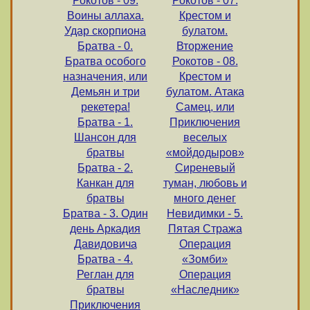
Рокотов - 09.
Рокотов - 07.
Воины аллаха.
Крестом и
Удар скорпиона
булатом.
Братва - 0.
Вторжение
Братва особого
Рокотов - 08.
назначения, или
Крестом и
Демьян и три
булатом. Атака
рекетера!
Самец, или
Братва - 1.
Приключения
Шансон для
веселых
братвы
«мойдодыров»
Братва - 2.
Сиреневый
Канкан для
туман, любовь и
братвы
много денег
Братва - 3. Один
Невидимки - 5.
день Аркадия
Пятая Стража
Давидовича
Операция
Братва - 4.
«Зомби»
Реглан для
Операция
братвы
«Наследник»
Приключения