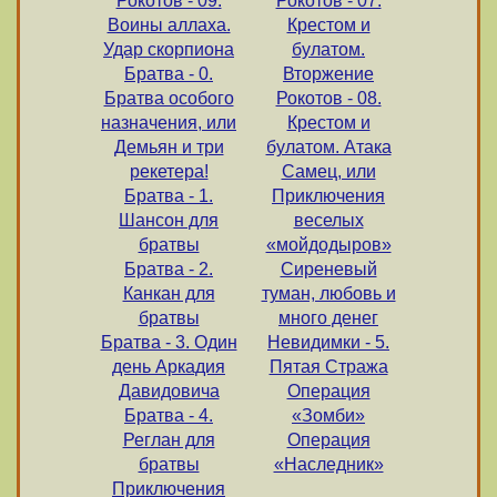
Рокотов - 09.
Рокотов - 07.
Воины аллаха.
Крестом и
Удар скорпиона
булатом.
Братва - 0.
Вторжение
Братва особого
Рокотов - 08.
назначения, или
Крестом и
Демьян и три
булатом. Атака
рекетера!
Самец, или
Братва - 1.
Приключения
Шансон для
веселых
братвы
«мойдодыров»
Братва - 2.
Сиреневый
Канкан для
туман, любовь и
братвы
много денег
Братва - 3. Один
Невидимки - 5.
день Аркадия
Пятая Стража
Давидовича
Операция
Братва - 4.
«Зомби»
Реглан для
Операция
братвы
«Наследник»
Приключения