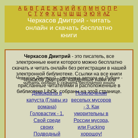
А
Б
В
Г
Д
Е
Ж
З
И
Й
К
Л
М
Н
О
П
Р
С
Т
У
Ф
Х
Ц
Ч
Ш
Щ
Э
Ю
Я
AZ
Черкасов Дмитрий - читать
онлайн и скачать бесплатно
книги
Черкасов Дмитрий
- это писатель, все
электронные книги которого можно бесплатно
скачать и читать онлайн без регистрации в нашей
электронной библиотеке. Ссылки на все книги
Черкасов Дмитрий - страница автора на Либоке -
Черкасов Дмитрий, найденные нами или
читать онлайн и скачать бесплатно книги
присланные читателями и расположенные в
библиотеке LibOk, собраны на этой странице.
Демократы и
Приключения
капуста (Главы из
веселых мусоров
романа)
- 3. Как
Головастик - 1.
уморительны в
Свой среди
России мусора,
своих
или Fucking
Подводный
хорошоу!