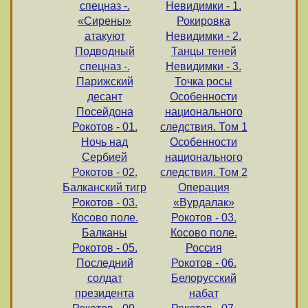
спецназ -.
Невидимки - 1.
«Сирены»
Рокировка
атакуют
Невидимки - 2.
Подводный
Танцы теней
спецназ -.
Невидимки - 3.
Парижский
Точка росы
десант
Особенности
Посейдона
национального
Рокотов - 01.
следствия. Том 1
Ночь над
Особенности
Cербией
национального
Рокотов - 02.
следствия. Том 2
Балканский тигр
Операция
Рокотов - 03.
«Вурдалак»
Косово поле.
Рокотов - 03.
Балканы
Косово поле.
Рокотов - 05.
Россия
Последний
Рокотов - 06.
солдат
Белорусский
президента
набат