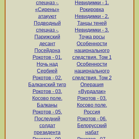
спецназ -.
Невидимки - 1.
«Сирены»
Рокировка
атакуют
Невидимки - 2.
Подводный
Танцы теней
спецназ -.
Невидимки - 3.
Парижский
Точка росы
десант
Особенности
Посейдона
национального
Рокотов - 01.
следствия. Том 1
Ночь над
Особенности
Cербией
национального
Рокотов - 02.
следствия. Том 2
Балканский тигр
Операция
Рокотов - 03.
«Вурдалак»
Косово поле.
Рокотов - 03.
Балканы
Косово поле.
Рокотов - 05.
Россия
Последний
Рокотов - 06.
солдат
Белорусский
президента
набат