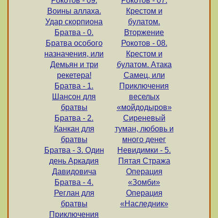
Рокотов - 09.
Рокотов - 07.
Воины аллаха.
Крестом и
Удар скорпиона
булатом.
Братва - 0.
Вторжение
Братва особого
Рокотов - 08.
назначения, или
Крестом и
Демьян и три
булатом. Атака
рекетера!
Самец, или
Братва - 1.
Приключения
Шансон для
веселых
братвы
«мойдодыров»
Братва - 2.
Сиреневый
Канкан для
туман, любовь и
братвы
много денег
Братва - 3. Один
Невидимки - 5.
день Аркадия
Пятая Стража
Давидовича
Операция
Братва - 4.
«Зомби»
Реглан для
Операция
братвы
«Наследник»
Приключения