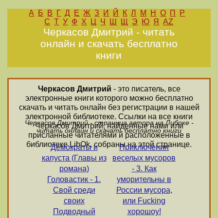
А
Б
В
Г
Д
Е
Ж
З
И
Й
К
Л
М
Н
О
П
Р
С
Т
У
Ф
Х
Ц
Ч
Ш
Щ
Э
Ю
Я
AZ
Черкасов Дмитрий - читать
онлайн и скачать бесплатно
книги
Черкасов Дмитрий
- это писатель, все
электронные книги которого можно бесплатно
скачать и читать онлайн без регистрации в нашей
электронной библиотеке. Ссылки на все книги
Черкасов Дмитрий - страница автора на Либоке -
Черкасов Дмитрий, найденные нами или
читать онлайн и скачать бесплатно книги
присланные читателями и расположенные в
библиотеке LibOk, собраны на этой странице.
Демократы и
Приключения
капуста (Главы из
веселых мусоров
романа)
- 3. Как
Головастик - 1.
уморительны в
Свой среди
России мусора,
своих
или Fucking
Подводный
хорошоу!