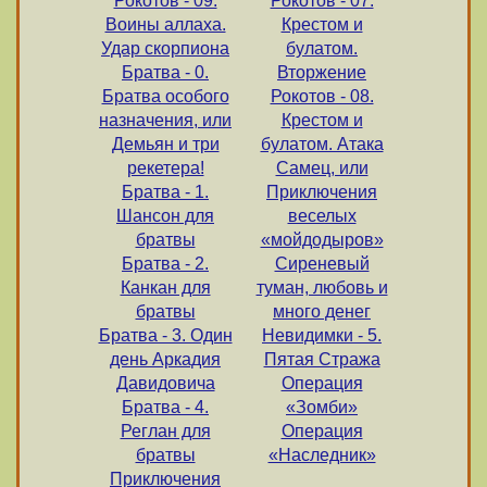
Рокотов - 09.
Рокотов - 07.
Воины аллаха.
Крестом и
Удар скорпиона
булатом.
Братва - 0.
Вторжение
Братва особого
Рокотов - 08.
назначения, или
Крестом и
Демьян и три
булатом. Атака
рекетера!
Самец, или
Братва - 1.
Приключения
Шансон для
веселых
братвы
«мойдодыров»
Братва - 2.
Сиреневый
Канкан для
туман, любовь и
братвы
много денег
Братва - 3. Один
Невидимки - 5.
день Аркадия
Пятая Стража
Давидовича
Операция
Братва - 4.
«Зомби»
Реглан для
Операция
братвы
«Наследник»
Приключения