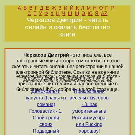
А
Б
В
Г
Д
Е
Ж
З
И
Й
К
Л
М
Н
О
П
Р
С
Т
У
Ф
Х
Ц
Ч
Ш
Щ
Э
Ю
Я
AZ
Черкасов Дмитрий - читать
онлайн и скачать бесплатно
книги
Черкасов Дмитрий
- это писатель, все
электронные книги которого можно бесплатно
скачать и читать онлайн без регистрации в нашей
электронной библиотеке. Ссылки на все книги
Черкасов Дмитрий - страница автора на Либоке -
Черкасов Дмитрий, найденные нами или
читать онлайн и скачать бесплатно книги
присланные читателями и расположенные в
библиотеке LibOk, собраны на этой странице.
Демократы и
Приключения
капуста (Главы из
веселых мусоров
романа)
- 3. Как
Головастик - 1.
уморительны в
Свой среди
России мусора,
своих
или Fucking
Подводный
хорошоу!