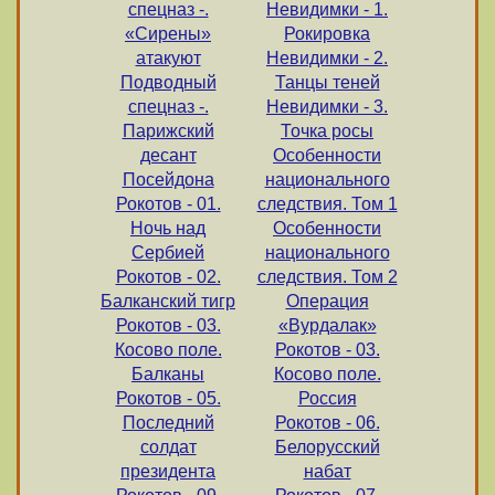
спецназ -.
Невидимки - 1.
«Сирены»
Рокировка
атакуют
Невидимки - 2.
Подводный
Танцы теней
спецназ -.
Невидимки - 3.
Парижский
Точка росы
десант
Особенности
Посейдона
национального
Рокотов - 01.
следствия. Том 1
Ночь над
Особенности
Cербией
национального
Рокотов - 02.
следствия. Том 2
Балканский тигр
Операция
Рокотов - 03.
«Вурдалак»
Косово поле.
Рокотов - 03.
Балканы
Косово поле.
Рокотов - 05.
Россия
Последний
Рокотов - 06.
солдат
Белорусский
президента
набат