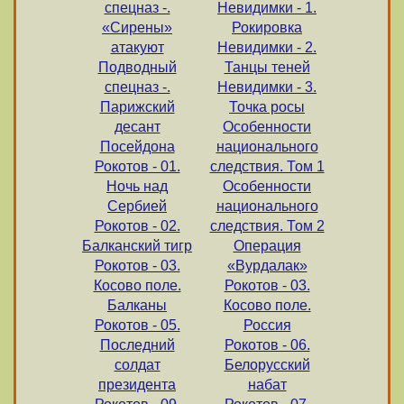
спецназ -.
Невидимки - 1.
«Сирены»
Рокировка
атакуют
Невидимки - 2.
Подводный
Танцы теней
спецназ -.
Невидимки - 3.
Парижский
Точка росы
десант
Особенности
Посейдона
национального
Рокотов - 01.
следствия. Том 1
Ночь над
Особенности
Cербией
национального
Рокотов - 02.
следствия. Том 2
Балканский тигр
Операция
Рокотов - 03.
«Вурдалак»
Косово поле.
Рокотов - 03.
Балканы
Косово поле.
Рокотов - 05.
Россия
Последний
Рокотов - 06.
солдат
Белорусский
президента
набат