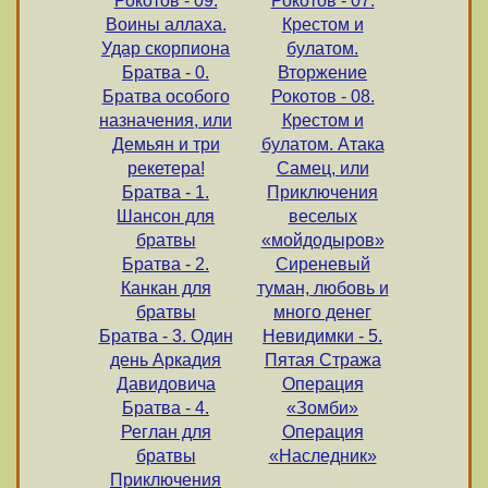
Рокотов - 09.
Рокотов - 07.
Воины аллаха.
Крестом и
Удар скорпиона
булатом.
Братва - 0.
Вторжение
Братва особого
Рокотов - 08.
назначения, или
Крестом и
Демьян и три
булатом. Атака
рекетера!
Самец, или
Братва - 1.
Приключения
Шансон для
веселых
братвы
«мойдодыров»
Братва - 2.
Сиреневый
Канкан для
туман, любовь и
братвы
много денег
Братва - 3. Один
Невидимки - 5.
день Аркадия
Пятая Стража
Давидовича
Операция
Братва - 4.
«Зомби»
Реглан для
Операция
братвы
«Наследник»
Приключения