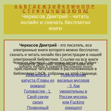
А
Б
В
Г
Д
Е
Ж
З
И
Й
К
Л
М
Н
О
П
Р
С
Т
У
Ф
Х
Ц
Ч
Ш
Щ
Э
Ю
Я
AZ
Черкасов Дмитрий - читать
онлайн и скачать бесплатно
книги
Черкасов Дмитрий
- это писатель, все
электронные книги которого можно бесплатно
скачать и читать онлайн без регистрации в нашей
электронной библиотеке. Ссылки на все книги
Черкасов Дмитрий - страница автора на Либоке -
Черкасов Дмитрий, найденные нами или
читать онлайн и скачать бесплатно книги
присланные читателями и расположенные в
библиотеке LibOk, собраны на этой странице.
Демократы и
Приключения
капуста (Главы из
веселых мусоров
романа)
- 3. Как
Головастик - 1.
уморительны в
Свой среди
России мусора,
своих
или Fucking
Подводный
хорошоу!