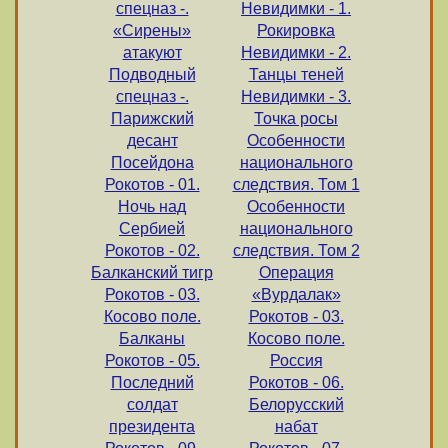
спецназ -.
Невидимки - 1.
«Сирены»
Рокировка
атакуют
Невидимки - 2.
Подводный
Танцы теней
спецназ -.
Невидимки - 3.
Парижский
Точка росы
десант
Особенности
Посейдона
национального
Рокотов - 01.
следствия. Том 1
Ночь над
Особенности
Cербией
национального
Рокотов - 02.
следствия. Том 2
Балканский тигр
Операция
Рокотов - 03.
«Вурдалак»
Косово поле.
Рокотов - 03.
Балканы
Косово поле.
Рокотов - 05.
Россия
Последний
Рокотов - 06.
солдат
Белорусский
президента
набат