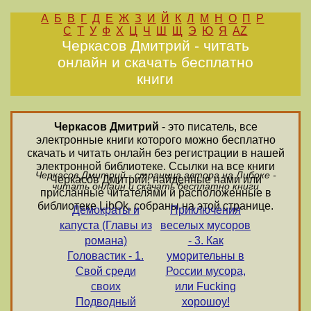
А
Б
В
Г
Д
Е
Ж
З
И
Й
К
Л
М
Н
О
П
Р
С
Т
У
Ф
Х
Ц
Ч
Ш
Щ
Э
Ю
Я
AZ
Черкасов Дмитрий - читать
онлайн и скачать бесплатно
книги
Черкасов Дмитрий
- это писатель, все
электронные книги которого можно бесплатно
скачать и читать онлайн без регистрации в нашей
электронной библиотеке. Ссылки на все книги
Черкасов Дмитрий - страница автора на Либоке -
Черкасов Дмитрий, найденные нами или
читать онлайн и скачать бесплатно книги
присланные читателями и расположенные в
библиотеке LibOk, собраны на этой странице.
Демократы и
Приключения
капуста (Главы из
веселых мусоров
романа)
- 3. Как
Головастик - 1.
уморительны в
Свой среди
России мусора,
своих
или Fucking
Подводный
хорошоу!