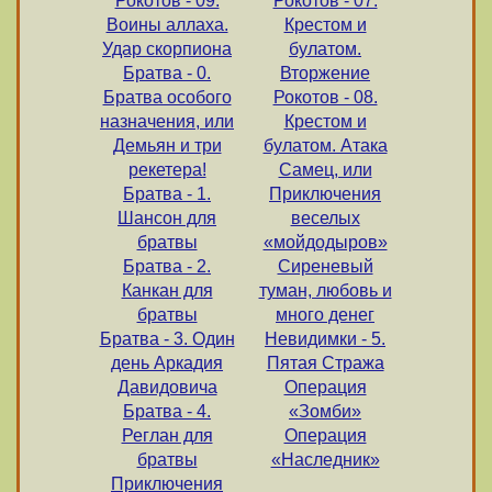
Рокотов - 09.
Рокотов - 07.
Воины аллаха.
Крестом и
Удар скорпиона
булатом.
Братва - 0.
Вторжение
Братва особого
Рокотов - 08.
назначения, или
Крестом и
Демьян и три
булатом. Атака
рекетера!
Самец, или
Братва - 1.
Приключения
Шансон для
веселых
братвы
«мойдодыров»
Братва - 2.
Сиреневый
Канкан для
туман, любовь и
братвы
много денег
Братва - 3. Один
Невидимки - 5.
день Аркадия
Пятая Стража
Давидовича
Операция
Братва - 4.
«Зомби»
Реглан для
Операция
братвы
«Наследник»
Приключения