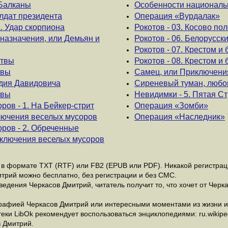
 Балканы
Особенности национальн
олдат президента
Операция «Вурдалак»
а. Удар скорпиона
Рокотов - 03. Косово пол
 назначения, или Демьян и
Рокотов - 06. Белорусск
Рокотов - 07. Крестом и
атвы
Рокотов - 08. Крестом и 
твы
Самец, или Приключени
адия Давидовича
Сиреневый туман, любов
твы
Невидимки - 5. Пятая С
ов - 1. На Бейкер-стрит
Операция «Зомби»
лючения веселых мусоров
Операция «Наследник»
ров - 2. Обреченные
ключения веселых мусоров
в формате ТХТ (RTF) или FB2 (EPUB или PDF). Никакой регистрации
итрий можно бесплатно, без регистрации и без СМС.
едения Черкасов Дмитрий, читатель получит то, что хочет от Черка
рафией Черкасов Дмитрий или интересными моментами из жизни и 
и LibOk рекомендует воспользоваться энциклопедиями: ru.wikipedia
 Дмитрий.