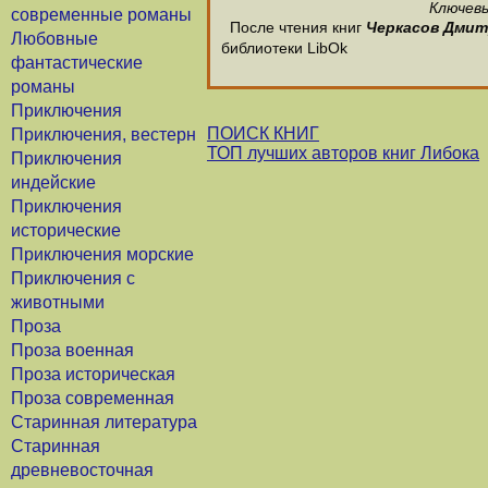
Ключевы
современные романы
После чтения книг
Черкасов Дми
Любовные
библиотеки LibOk
фантастические
романы
Приключения
ПОИСК КНИГ
Приключения, вестерн
ТОП лучших авторов книг Либока
Приключения
индейские
Приключения
исторические
Приключения морские
Приключения с
животными
Проза
Проза военная
Проза историческая
Проза современная
Старинная литература
Старинная
древневосточная