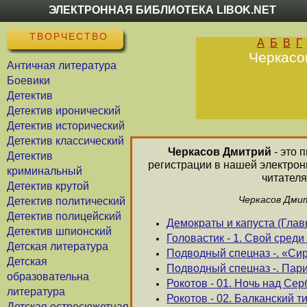
ЭЛЕКТРОННАЯ БИБЛИОТЕКА LIBOK.NET
ТВОРЧЕСТВО
А
Б
В
Г
Черкасо
Античная литература
Боевики
Детектив
Детектив иронический
Детектив исторический
Детектив классический
Черкасов Дмитрий
- это 
Детектив
регистрации в нашей электрон
криминальный
читателя
Детектив крутой
Черкасов Дмит
Детектив политический
Детектив полицейский
Демократы и капуста (Глав
Детектив шпионский
Головастик - 1. Свой среди
Детская литература
Подводный спецназ -. «Си
Детская
Подводный спецназ -. Пар
образовательна
Рокотов - 01. Ночь над Cе
литература
Рокотов - 02. Балканский т
Детская остросюжетная