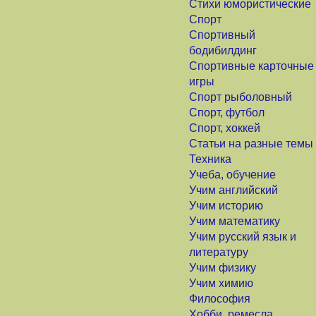
Стихи юмористические
Спорт
Спортивный
бодибилдинг
Спортивные карточные
игры
Спорт рыболовный
Спорт, футбол
Спорт, хоккей
Статьи на разные темы
Техника
Учеба, обучение
Учим английский
Учим историю
Учим математику
Учим русский язык и
литературу
Учим физику
Учим химию
Философия
Хобби, ремесла