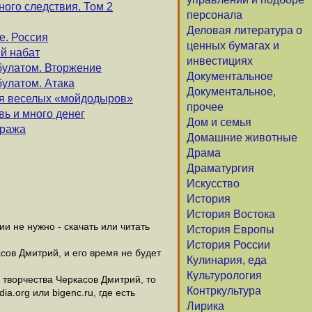
ого следствия. Том 2
персонала
Деловая литература о
е. Россия
ценных бумагах и
ий набат
инвестициях
 булатом. Вторжение
Документальное
булатом. Атака
Документальное,
я веселых «мойдодыров»
прочее
ь и много денег
Дом и семья
тража
Домашние животные
Драма
Драматургия
Искусство
История
История Востока
 не нужно - скачать или читать
История Европы
История России
сов Дмитрий, и его время не будет
Кулинария, еда
Культурология
творчества Черкасов Дмитрий, то
Контркультура
.org или bigenc.ru, где есть
Лирика