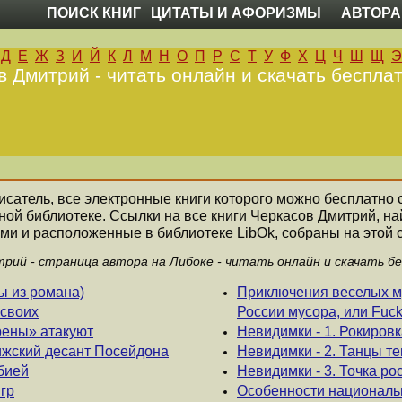
ПОИСК КНИГ
ЦИТАТЫ И АФОРИЗМЫ
АВТОРА
Д
Е
Ж
З
И
Й
К
Л
М
Н
О
П
Р
С
Т
У
Ф
Х
Ц
Ч
Ш
Щ
Э
в Дмитрий - читать онлайн и скачать бесплат
писатель, все электронные книги которого можно бесплатно с
ной библиотеке. Ссылки на все книги Черкасов Дмитрий, 
ми и расположенные в библиотеке LibOk, собраны на этой 
рий - страница автора на Либоке - читать онлайн и скачать б
ы из романа)
Приключения веселых му
 своих
России мусора, или Fuck
рены» атакуют
Невидимки - 1. Рокировк
ижский десант Посейдона
Невидимки - 2. Танцы т
рбией
Невидимки - 3. Точка ро
игр
Особенности национальн