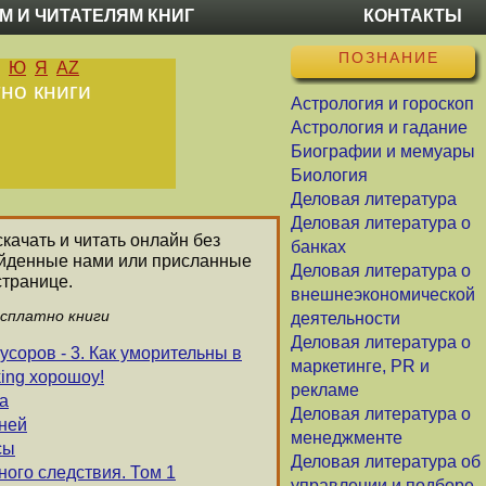
М И ЧИТАТЕЛЯМ КНИГ
КОНТАКТЫ
ПОЗНАНИЕ
Ю
Я
AZ
но книги
Астрология и гороскоп
Астрология и гадание
Биографии и мемуары
Биология
Деловая литература
Деловая литература о
качать и читать онлайн без
банках
найденные нами или присланные
Деловая литература о
странице.
внешнеэкономической
есплатно книги
деятельности
Деловая литература о
соров - 3. Как уморительны в
маркетинге, PR и
ing хорошоу!
рекламе
а
Деловая литература о
еней
менеджменте
сы
Деловая литература об
ого следствия. Том 1
управлении и подборе