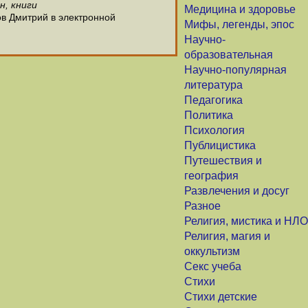
н, книги
Медицина и здоровье
ов Дмитрий в электронной
Мифы, легенды, эпос
Научно-
образовательная
Научно-популярная
литература
Педагогика
Политика
Психология
Публицистика
Путешествия и
география
Развлечения и досуг
Разное
Религия, мистика и НЛО
Религия, магия и
оккультизм
Секс учеба
Стихи
Стихи детские