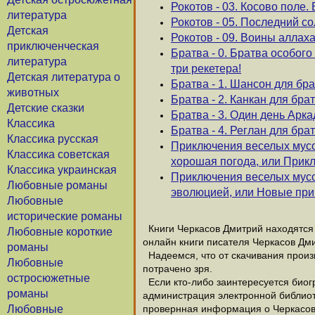
Рокотов - 03. Косово поле.
литература
Рокотов - 05. Последний с
Детская
Рокотов - 09. Воины аллах
приключенческая
Братва - 0. Братва особого
литература
три рекетера!
Детская литература о
Братва - 1. Шансон для бр
животных
Братва - 2. Канкан для бра
Детские сказки
Братва - 3. Один день Арк
Классика
Братва - 4. Реглан для бра
Классика русская
Приключения веселых мусор
Классика советская
хорошая погода, или Прик
Классика украинская
Приключения веселых мусо
Любовные романы
эволюцией, или Новые при
Любовные
исторические романы
Книги Черкасов Дмитрий находятся 
Любовные короткие
онлайн книги писателя Черкасов Дм
романы
Надеемся, что от скачивания произв
Любовные
потрачено зря.
остросюжетные
Если кто-либо заинтересуется биог
романы
администрация электронной библиотек
Любовные
провернная информация о Черкасов