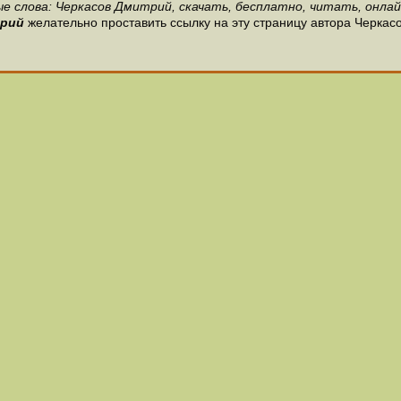
е слова: Черкасов Дмитрий, скачать, бесплатно, читать, онлай
трий
желательно проставить ссылку на эту страницу автора Черкас