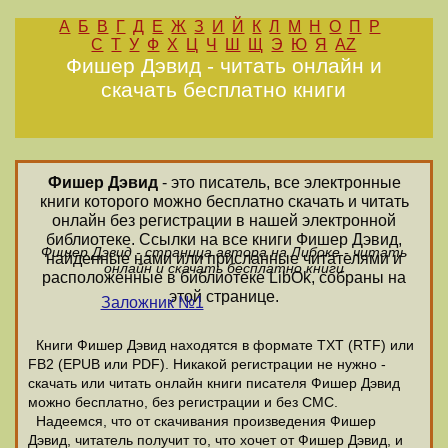
А
Б
В
Г
Д
Е
Ж
З
И
Й
К
Л
М
Н
О
П
Р
С
Т
У
Ф
Х
Ц
Ч
Ш
Щ
Э
Ю
Я
AZ
Фишер Дэвид - читать онлайн и
скачать бесплатно книги
Фишер Дэвид
- это писатель, все электронные
книги которого можно бесплатно скачать и читать
онлайн без регистрации в нашей электронной
библиотеке. Ссылки на все книги Фишер Дэвид,
Фишер Дэвид - страница автора на Либоке - читать
найденные нами или присланные читателями и
онлайн и скачать бесплатно книги
расположенные в библиотеке LibOk, собраны на
этой странице.
Заложник №1
Книги Фишер Дэвид находятся в формате ТХТ (RTF) или
FB2 (EPUB или PDF). Никакой регистрации не нужно -
скачать или читать онлайн книги писателя Фишер Дэвид
можно бесплатно, без регистрации и без СМС.
Надеемся, что от скачивания произведения Фишер
Дэвид, читатель получит то, что хочет от Фишер Дэвид, и