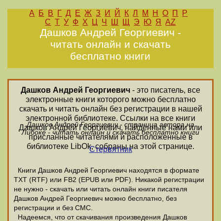
А
Б
В
Г
Д
Е
Ж
З
И
Й
К
Л
М
Н
О
П
Р
С
Т
У
Ф
Х
Ц
Ч
Ш
Щ
Э
Ю
Я
AZ
Дашков Андрей Георгиевич -
читать онлайн и скачать
бесплатно книги
Дашков Андрей Георгиевич
- это писатель, все
электронные книги которого можно бесплатно
скачать и читать онлайн без регистрации в нашей
электронной библиотеке. Ссылки на все книги
Дашков Андрей Георгиевич - страница автора на
Дашков Андрей Георгиевич, найденные нами или
Либоке - читать онлайн и скачать бесплатно книги
присланные читателями и расположенные в
библиотеке LibOk, собраны на этой странице.
Стервятник
Книги Дашков Андрей Георгиевич находятся в формате
ТХТ (RTF) или FB2 (EPUB или PDF). Никакой регистрации
не нужно - скачать или читать онлайн книги писателя
Дашков Андрей Георгиевич можно бесплатно, без
регистрации и без СМС.
Надеемся, что от скачивания произведения Дашков