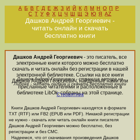
А
Б
В
Г
Д
Е
Ж
З
И
Й
К
Л
М
Н
О
П
Р
С
Т
У
Ф
Х
Ц
Ч
Ш
Щ
Э
Ю
Я
AZ
Дашков Андрей Георгиевич -
читать онлайн и скачать
бесплатно книги
Дашков Андрей Георгиевич
- это писатель, все
электронные книги которого можно бесплатно
скачать и читать онлайн без регистрации в нашей
электронной библиотеке. Ссылки на все книги
Дашков Андрей Георгиевич - страница автора на
Дашков Андрей Георгиевич, найденные нами или
Либоке - читать онлайн и скачать бесплатно книги
присланные читателями и расположенные в
библиотеке LibOk, собраны на этой странице.
Стервятник
Книги Дашков Андрей Георгиевич находятся в формате
ТХТ (RTF) или FB2 (EPUB или PDF). Никакой регистрации
не нужно - скачать или читать онлайн книги писателя
Дашков Андрей Георгиевич можно бесплатно, без
регистрации и без СМС.
Надеемся, что от скачивания произведения Дашков