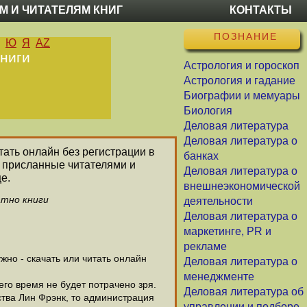
М И ЧИТАТЕЛЯМ КНИГ
КОНТАКТЫ
ПОЗНАНИЕ
Ю
Я
AZ
книги
Астрология и гороскоп
Астрология и гадание
Биографии и мемуары
Биология
Деловая литература
Деловая литература о
тать онлайн без регистрации в
банках
и присланные читателями и
Деловая литература о
е.
внешнеэкономической
атно книги
деятельности
Деловая литература о
маркетинге, PR и
рекламе
но - скачать или читать онлайн
Деловая литература о
менеджменте
его время не будет потрачено зря.
Деловая литература об
тва Лин Фрэнк, то администрация
управлении и подборе