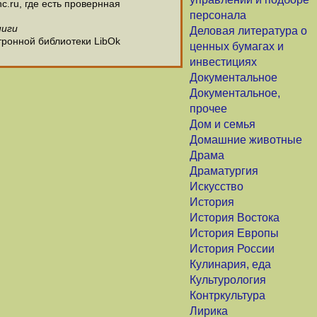
c.ru, где есть провернная
персонала
ниги
Деловая литература о
тронной библиотеки LibOk
ценных бумагах и
инвестициях
Документальное
Документальное,
прочее
Дом и семья
Домашние животные
Драма
Драматургия
Искусство
История
История Востока
История Европы
История России
Кулинария, еда
Культурология
Контркультура
Лирика