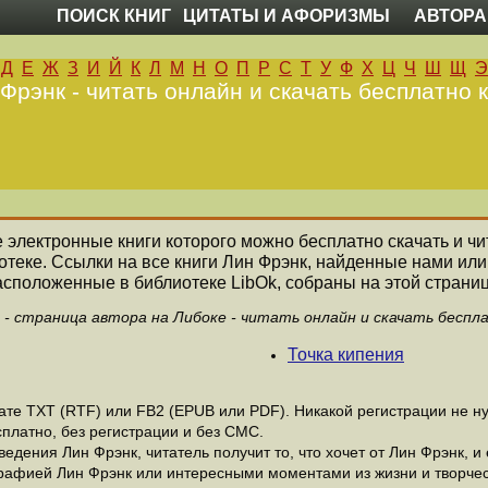
ПОИСК КНИГ
ЦИТАТЫ И АФОРИЗМЫ
АВТОРА
Д
Е
Ж
З
И
Й
К
Л
М
Н
О
П
Р
С
Т
У
Ф
Х
Ц
Ч
Ш
Щ
Э
Фрэнк - читать онлайн и скачать бесплатно 
се электронные книги которого можно бесплатно скачать и чи
теке. Ссылки на все книги Лин Фрэнк, найденные нами ил
асположенные в библиотеке LibOk, собраны на этой страниц
 - страница автора на Либоке - читать онлайн и скачать беспл
Точка кипения
е ТХТ (RTF) или FB2 (EPUB или PDF). Никакой регистрации не нуж
платно, без регистрации и без СМС.
дения Лин Фрэнк, читатель получит то, что хочет от Лин Фрэнк, и 
рафией Лин Фрэнк или интересными моментами из жизни и творчес