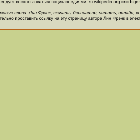
ндует воспользоваться энциклопедиями: ru.wikipedia.org или bigen
чевые слова: Лин Фрэнк, скачать, бесплатно, читать, онлайн, к
ельно проставить ссылку на эту страницу автора Лин Фрэнк в элек