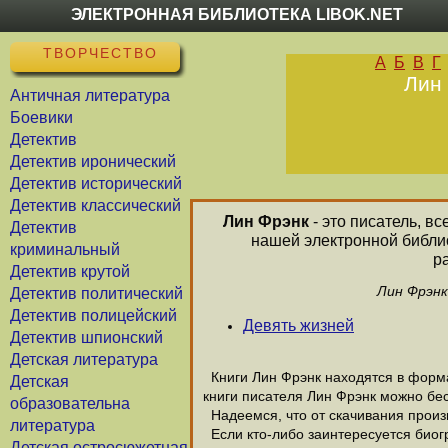
ЭЛЕКТРОННАЯ БИБЛИОТЕКА LIBOK.NET
ТВОРЧЕСТВО
А
Б
В
Г
Лин 
Античная литература
Боевики
Детектив
Детектив иронический
Детектив исторический
Детектив классический
Лин Фрэнк
- это писатель, в
Детектив
нашей электронной библио
криминальный
р
Детектив крутой
Лин Фрэнк
Детектив политический
Детектив полицейский
Девять жизней
Детектив шпионский
Детская литература
Книги Лин Фрэнк находятся в формат
Детская
книги писателя Лин Фрэнк можно бес
образовательна
Надеемся, что от скачивания произве
литература
Если кто-либо заинтересуется биог
Детская остросюжетная