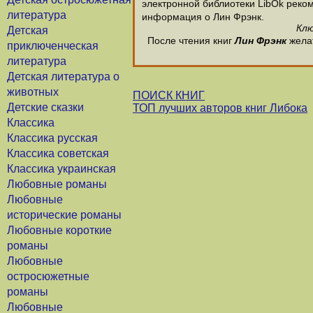
электронной библиотеки LibOk рекоме
литература
информация о Лин Фрэнк.
Клю
Детская
После чтения книг
Лин Фрэнк
желат
приключенческая
литература
Детская литература о
животных
ПОИСК КНИГ
Детские сказки
ТОП лучших авторов книг Либока
Классика
Классика русская
Классика советская
Классика украинская
Любовные романы
Любовные
исторические романы
Любовные короткие
романы
Любовные
остросюжетные
романы
Любовные