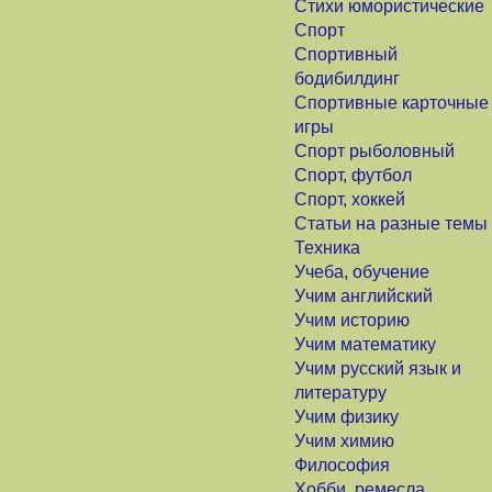
Стихи юмористические
Спорт
Спортивный
бодибилдинг
Спортивные карточные
игры
Спорт рыболовный
Спорт, футбол
Спорт, хоккей
Статьи на разные темы
Техника
Учеба, обучение
Учим английский
Учим историю
Учим математику
Учим русский язык и
литературу
Учим физику
Учим химию
Философия
Хобби, ремесла