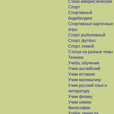
Стихи юмористические
Спорт
Спортивный
бодибилдинг
Спортивные карточные
игры
Спорт рыболовный
Спорт, футбол
Спорт, хоккей
Статьи на разные темы
Техника
Учеба, обучение
Учим английский
Учим историю
Учим математику
Учим русский язык и
литературу
Учим физику
Учим химию
Философия
Хобби, ремесла