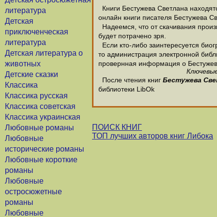
Книги Бестужева Светлана находятся
литература
онлайн книги писателя Бестужева С
Детская
Надеемся, что от скачивания произв
приключенческая
будет потрачено зря.
литература
Если кто-либо заинтересуется биог
Детская литература о
то администрация электронной библио
животных
провернная информация о Бестужев
Ключевые
Детские сказки
После чтения книг
Бестужева Све
Классика
библиотеки LibOk
Классика русская
Классика советская
Классика украинская
ПОИСК КНИГ
Любовные романы
ТОП лучших авторов книг Либока
Любовные
исторические романы
Любовные короткие
романы
Любовные
остросюжетные
романы
Любовные