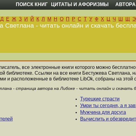
ПОИСК КНИГ
ЦИТАТЫ И АФОРИЗМЫ
АВТОРА
Д
Е
Ж
З
И
Й
К
Л
М
Н
О
П
Р
С
Т
У
Ф
Х
Ц
Ч
Ш
Щ
Э
 Светлана - читать онлайн и скачать беспла
 писатель, все электронные книги которого можно бесплатно
ой библиотеке. Ссылки на все книги Бестужева Светлана,
ми и расположенные в библиотеке LibOk, собраны на этой 
лана - страница автора на Либоке - читать онлайн и скачать 
Турецкие страсти
Умри ты сегодня, а я за
Мужчина для досуга
ателей
Вычислить и обезвредит