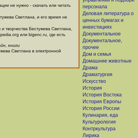
ии не нужно - скачать или читать
персонала
Деловая литература о
тужева Светлана, и его время не
ценных бумагах и
инвестициях
и творчества Бестужева Светлана,
Документальное
dia.org или bigenc.ru, где есть
Документальное,
йн, книги
прочее
ужева Светлана в электронной
Дом и семья
Домашние животные
Драма
Драматургия
Искусство
История
История Востока
История Европы
История России
Кулинария, еда
Культурология
Контркультура
Лирика