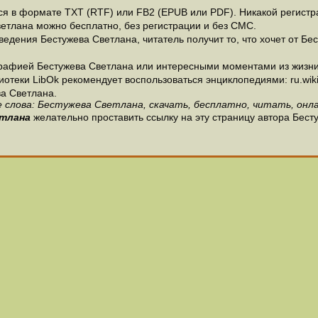
 в формате ТХТ (RTF) или FB2 (EPUB или PDF). Никакой регистрац
ветлана можно бесплатно, без регистрации и без СМС.
едения Бестужева Светлана, читатель получит то, что хочет от Бес
рафией Бестужева Светлана или интересными моментами из жизни 
теки LibOk рекомендует воспользоваться энциклопедиями: ru.wikipe
а Светлана.
 слова: Бестужева Светлана, скачать, бесплатно, читать, онла
тлана
желательно проставить ссылку на эту страницу автора Бест