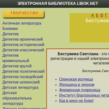
ЭЛЕКТРОННАЯ БИБЛИОТЕКА LIBOK.NET
ТВОРЧЕСТВО
А
Б
В
Г
Бестужева
Античная литература
Боевики
Детектив
Детектив иронический
Детектив исторический
Детектив классический
Бестужева Светлана
- это
Детектив
регистрации в нашей электронн
криминальный
читателя
Детектив крутой
Бестужева Свет
Детектив политический
Детектив полицейский
Одинокая волчица
Детектив шпионский
Женщина в черном
Детская литература
Фирменная пудреница
Детская
Институт благородных чит
образовательна
Как в кино не будет
литература
Детская остросюжетная