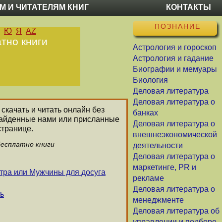
М И ЧИТАТЕЛЯМ КНИГ
КОНТАКТЫ
ПОЗНАНИЕ
Ю
Я
AZ
тно книги
Астрология и гороскоп
Астрология и гадание
Биографии и мемуары
Биология
Деловая литература
Деловая литература о
 скачать и читать онлайн без
банках
 найденные нами или присланные
Деловая литература о
странице.
внешнеэкономической
бесплатно книги
деятельности
Деловая литература о
маркетинге, PR и
втра или Мужчины для досуга
рекламе
Деловая литература о
ь
менеджменте
Деловая литература об
управлении и подборе