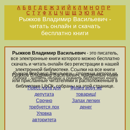
А
Б
В
Г
Д
Е
Ж
З
И
Й
К
Л
М
Н
О
П
Р
С
Т
У
Ф
Х
Ц
Ч
Ш
Щ
Э
Ю
Я
AZ
Рыжков Владимир Васильевич -
читать онлайн и скачать
бесплатно книги
Рыжков Владимир Васильевич
- это писатель,
все электронные книги которого можно бесплатно
скачать и читать онлайн без регистрации в нашей
электронной библиотеке. Ссылки на все книги
Рыжков Владимир Васильевич - страница автора на
Рыжков Владимир Васильевич, найденные нами
Либоке - читать онлайн и скачать бесплатно книги
или присланные читателями и расположенные в
библиотеке LibOk, собраны на этой странице.
Пресс-хата для
Фраер вору не
депутата
товарищ!
Срочно
Запах легких
требуется лох
денег
Уловка
авторитета