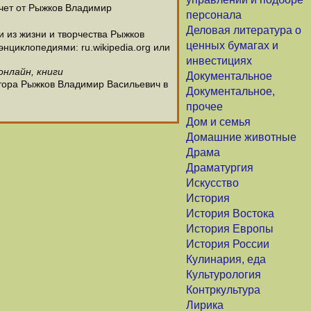
очет от Рыжков Владимир
персонала
Деловая литература о
из жизни и творчества Рыжков
ценных бумагах и
нциклопедиями: ru.wikipedia.org или
инвестициях
онлайн, книги
Документальное
втора Рыжков Владимир Васильевич в
Документальное,
прочее
Дом и семья
Домашние животные
Драма
Драматургия
Искусство
История
История Востока
История Европы
История России
Кулинария, еда
Культурология
Контркультура
Лирика