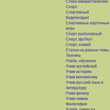
Стихи юмористические
Спорт
Спортивный
бодибилдинг
Спортивные карточные
игры
Спорт рыболовный
Спорт, футбол
Спорт, хоккей
Статьи на разные темы
Техника
Учеба, обучение
Учим английский
Учим историю
Учим математику
Учим русский язык и
литературу
Учим физику
Учим химию
Философия
Хобби, ремесла