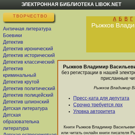
ЭЛЕКТРОННАЯ БИБЛИОТЕКА LIBOK.NET
ТВОРЧЕСТВО
А
Б
В
Г
Рыжков Владим
Античная литература
Боевики
Детектив
Детектив иронический
Детектив исторический
Детектив классический
Рыжков Владимир Васильев
Детектив
без регистрации в нашей элект
криминальный
присланные чит
Детектив крутой
Рыжков Владимир Ва
Детектив политический
Детектив полицейский
Пресс-хата для депутата
Детектив шпионский
Срочно требуется лох
Детская литература
Уловка авторитета
Детская
образовательна
Книги Рыжков Владимир Васильевич 
литература
или читать онлайн книги писателя 
Детская остросюжетная