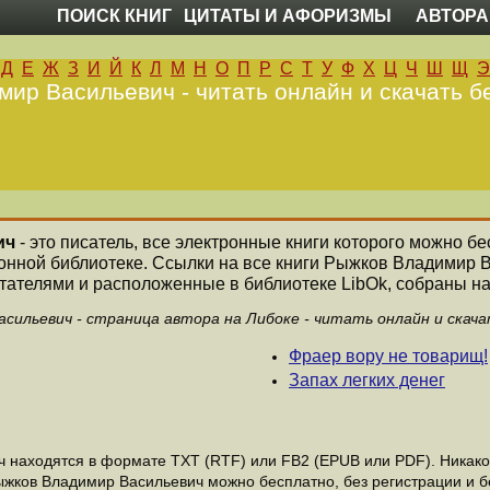
ПОИСК КНИГ
ЦИТАТЫ И АФОРИЗМЫ
АВТОРА
Д
Е
Ж
З
И
Й
К
Л
М
Н
О
П
Р
С
Т
У
Ф
Х
Ц
Ч
Ш
Щ
Э
ир Васильевич - читать онлайн и скачать б
ич
- это писатель, все электронные книги которого можно бе
ронной библиотеке. Ссылки на все книги Рыжков Владимир 
ателями и расположенные в библиотеке LibOk, собраны на
сильевич - страница автора на Либоке - читать онлайн и скач
Фраер вору не товарищ!
Запах легких денег
находятся в формате ТХТ (RTF) или FB2 (EPUB или PDF). Никакой
Рыжков Владимир Васильевич можно бесплатно, без регистрации и 