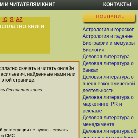
М И ЧИТАТЕЛЯМ КНИГ
КОНТАКТЫ
ПОЗНАНИЕ
Ю
Я
AZ
есплатно книги
Астрология и гороскоп
Астрология и гадание
Биографии и мемуары
Биология
Деловая литература
Деловая литература о
сплатно скачать и читать онлайн
банках
Васильевич, найденные нами или
Деловая литература о
 этой странице.
внешнеэкономической
ать бесплатно книги
деятельности
Деловая литература о
маркетинге, PR и
рекламе
Деловая литература о
менеджменте
 регистрации не нужно - скачать
Деловая литература об
без СМС.
управлении и подборе