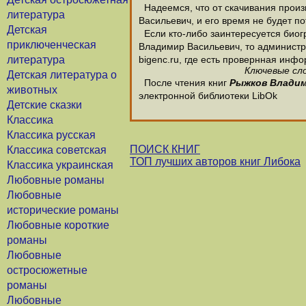
Надеемся, что от скачивания произ
литература
Васильевич, и его время не будет по
Детская
Если кто-либо заинтересуется био
приключенческая
Владимир Васильевич, то администра
литература
bigenc.ru, где есть провернная ин
Ключевые сло
Детская литература о
После чтения книг
Рыжков Владим
животных
электронной библиотеки LibOk
Детские сказки
Классика
Классика русская
ПОИСК КНИГ
Классика советская
ТОП лучших авторов книг Либока
Классика украинская
Любовные романы
Любовные
исторические романы
Любовные короткие
романы
Любовные
остросюжетные
романы
Любовные