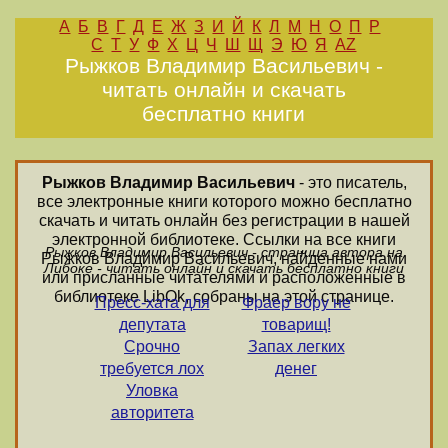
А
Б
В
Г
Д
Е
Ж
З
И
Й
К
Л
М
Н
О
П
Р
С
Т
У
Ф
Х
Ц
Ч
Ш
Щ
Э
Ю
Я
AZ
Рыжков Владимир Васильевич -
читать онлайн и скачать
бесплатно книги
Рыжков Владимир Васильевич
- это писатель,
все электронные книги которого можно бесплатно
скачать и читать онлайн без регистрации в нашей
электронной библиотеке. Ссылки на все книги
Рыжков Владимир Васильевич - страница автора на
Рыжков Владимир Васильевич, найденные нами
Либоке - читать онлайн и скачать бесплатно книги
или присланные читателями и расположенные в
библиотеке LibOk, собраны на этой странице.
Пресс-хата для
Фраер вору не
депутата
товарищ!
Срочно
Запах легких
требуется лох
денег
Уловка
авторитета