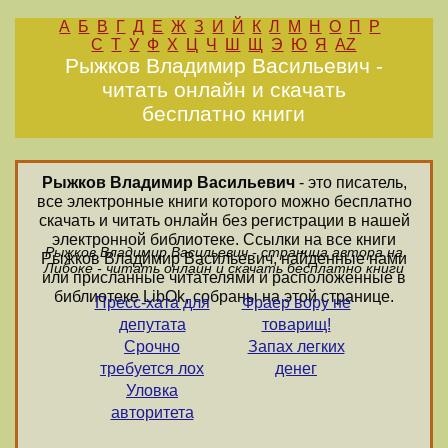
А
Б
В
Г
Д
Е
Ж
З
И
Й
К
Л
М
Н
О
П
Р
С
Т
У
Ф
Х
Ц
Ч
Ш
Щ
Э
Ю
Я
AZ
Рыжков Владимир Васильевич -
читать онлайн и скачать
бесплатно книги
Рыжков Владимир Васильевич
- это писатель,
все электронные книги которого можно бесплатно
скачать и читать онлайн без регистрации в нашей
электронной библиотеке. Ссылки на все книги
Рыжков Владимир Васильевич - страница автора на
Рыжков Владимир Васильевич, найденные нами
Либоке - читать онлайн и скачать бесплатно книги
или присланные читателями и расположенные в
библиотеке LibOk, собраны на этой странице.
Пресс-хата для
Фраер вору не
депутата
товарищ!
Срочно
Запах легких
требуется лох
денег
Уловка
авторитета