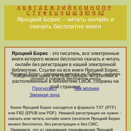
А
Б
В
Г
Д
Е
Ж
З
И
Й
К
Л
М
Н
О
П
Р
С
Т
У
Ф
Х
Ц
Ч
Ш
Щ
Э
Ю
Я
AZ
Яроцкий Борис - читать онлайн и
скачать бесплатно книги
Яроцкий Борис
- это писатель, все электронные
книги которого можно бесплатно скачать и читать
онлайн без регистрации в нашей электронной
библиотеке. Ссылки на все книги Яроцкий Борис,
Яроцкий Борис - страница автора на Либоке - читать
найденные нами или присланные читателями и
онлайн и скачать бесплатно книги
расположенные в библиотеке LibOk, собраны на
этой странице.
Прогнозист
Как молния
Змеиная зона
Книги Яроцкий Борис находятся в формате ТХТ (RTF)
или FB2 (EPUB или PDF). Никакой регистрации не нужно -
скачать или читать онлайн книги писателя Яроцкий Борис
можно бесплатно, без регистрации и без СМС.
Надеемся, что от скачивания произведения Яроцкий