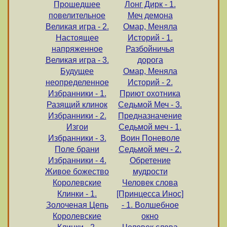
Прошедшее
Лонг Дирк - 1.
повелительное
Меч демона
Великая игра - 2.
Омар, Меняла
Настоящее
Историй - 1.
напряженное
Разбойничья
Великая игра - 3.
дорога
Будущее
Омар, Меняла
неопределенное
Историй - 2.
Избранники - 1.
Приют охотника
Разящий клинок
Седьмой Меч - 3.
Избранники - 2.
Предназначение
Изгои
Седьмой меч - 1.
Избранники - 3.
Воин Поневоле
Поле брани
Седьмой меч - 2.
Избранники - 4.
Обретение
Живое божество
мудрости
Королевские
Человек слова
Клинки - 1.
[Принцесса Инос]
Золоченая Цепь
- 1. Волшебное
Королевские
окно