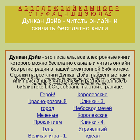
А
Б
В
Г
Д
Е
Ж
З
И
Й
К
Л
М
Н
О
П
Р
С
Т
У
Ф
Х
Ц
Ч
Ш
Щ
Э
Ю
Я
AZ
Дункан Дэйв - читать онлайн и
скачать бесплатно книги
Дункан Дэйв
- это писатель, все электронные книги
которого можно бесплатно скачать и читать онлайн
без регистрации в нашей электронной библиотеке.
Ссылки на все книги Дункан Дэйв, найденные нами
Дункан Дэйв - страница автора на Либоке - читать
или присланные читателями и расположенные в
онлайн и скачать бесплатно книги
библиотеке LibOk, собраны на этой странице.
Герой!
Королевские
Красно-розовый
Клинки - 3.
город
Небосвод мечей
Меченые
Королевские
Проклятием
Клинки - 4.
Тень
Утраченный
Великая игра - 1.
идеал