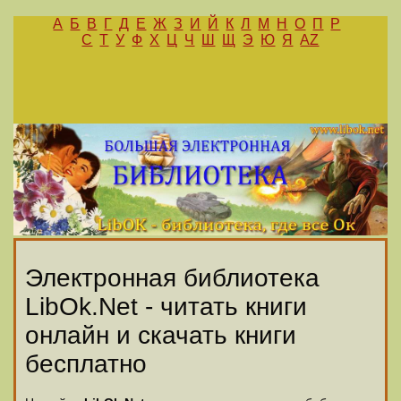
А
Б
В
Г
Д
Е
Ж
З
И
Й
К
Л
М
Н
О
П
Р
С
Т
У
Ф
Х
Ц
Ч
Ш
Щ
Э
Ю
Я
AZ
Электронная библиотека
LibOk.Net - читать книги
онлайн и скачать книги
бесплатно