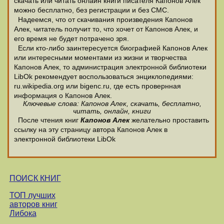
скачать или читать онлайн книги писателя Капонов Алек
можно бесплатно, без регистрации и без СМС.
Надеемся, что от скачивания произведения Капонов
Алек, читатель получит то, что хочет от Капонов Алек, и
его время не будет потрачено зря.
Если кто-либо заинтересуется биографией Капонов Алек
или интересными моментами из жизни и творчества
Капонов Алек, то администрация электронной библиотеки
LibOk рекомендует воспользоваться энциклопедиями:
ru.wikipedia.org или bigenc.ru, где есть провернная
информация о Капонов Алек.
Ключевые слова: Капонов Алек, скачать, бесплатно,
читать, онлайн, книги
После чтения книг
Капонов Алек
желательно проставить
ссылку на эту страницу автора Капонов Алек в
электронной библиотеки LibOk
ПОИСК КНИГ
ТОП лучших
авторов книг
Либока