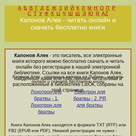
А
Б
В
Г
Д
Е
Ж
З
И
Й
К
Л
М
Н
О
П
Р
С
Т
У
Ф
Х
Ц
Ч
Ш
Щ
Э
Ю
Я
AZ
Капонов Алек - читать онлайн и
скачать бесплатно книги
Капонов Алек
- это писатель, все электронные
книги которого можно бесплатно скачать и читать
онлайн без регистрации в нашей электронной
библиотеке. Ссылки на все книги Капонов Алек,
Капонов Алек - страница автора на Либоке - читать
найденные нами или присланные читателями и
онлайн и скачать бесплатно книги
расположенные в библиотеке LibOk, собраны на
этой странице.
Лохотрон для
Лохотрон для
братвы - 1.
братвы - 2. PR
Лохотрон для
для братвы
братвы
Книги Капонов Алек находятся в формате ТХТ (RTF) или
FB2 (EPUB или PDF). Никакой регистрации не нужно -