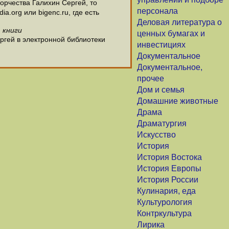
орчества Галихин Сергей, то
персонала
.org или bigenc.ru, где есть
Деловая литература о
 книги
ценных бумагах и
ргей в электронной библиотеки
инвестициях
Документальное
Документальное,
прочее
Дом и семья
Домашние животные
Драма
Драматургия
Искусство
История
История Востока
История Европы
История России
Кулинария, еда
Культурология
Контркультура
Лирика