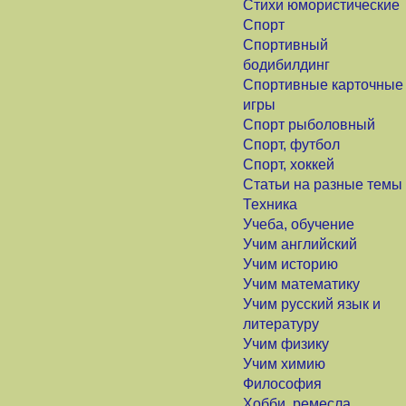
Стихи юмористические
Спорт
Спортивный
бодибилдинг
Спортивные карточные
игры
Спорт рыболовный
Спорт, футбол
Спорт, хоккей
Статьи на разные темы
Техника
Учеба, обучение
Учим английский
Учим историю
Учим математику
Учим русский язык и
литературу
Учим физику
Учим химию
Философия
Хобби, ремесла