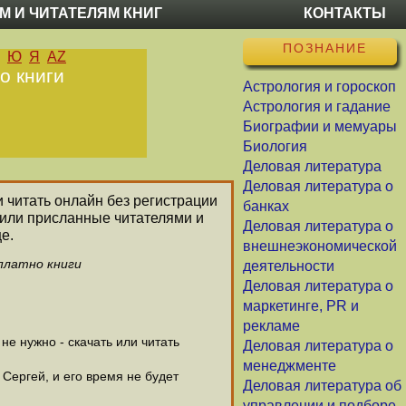
М И ЧИТАТЕЛЯМ КНИГ
КОНТАКТЫ
ПОЗНАНИЕ
Ю
Я
AZ
о книги
Астрология и гороскоп
Астрология и гадание
Биографии и мемуары
Биология
Деловая литература
Деловая литература о
и читать онлайн без регистрации
банках
 или присланные читателями и
Деловая литература о
е.
внешнеэкономической
платно книги
деятельности
Деловая литература о
маркетинге, PR и
рекламе
е нужно - скачать или читать
Деловая литература о
менеджменте
 Сергей, и его время не будет
Деловая литература об
управлении и подборе