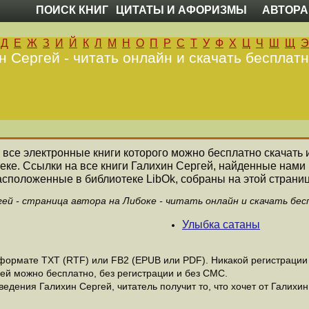
ПОИСК КНИГ
ЦИТАТЫ И АФОРИЗМЫ
АВТОРА
Д
Е
Ж
З
И
Й
К
Л
М
Н
О
П
Р
С
Т
У
Ф
Х
Ц
Ч
Ш
Щ
Э
н Сергей - читать онлайн и скачать бесплатн
, все электронные книги которого можно бесплатно скачать 
еке. Ссылки на все книги Галихин Сергей, найденные нами
асположенные в библиотеке LibOk, собраны на этой страниц
гей - страница автора на Либоке - читать онлайн и скачать бес
Улыбка сатаны
ормате ТХТ (RTF) или FB2 (EPUB или PDF). Никакой регистрации н
ей можно бесплатно, без регистрации и без СМС.
едения Галихин Сергей, читатель получит то, что хочет от Галихин