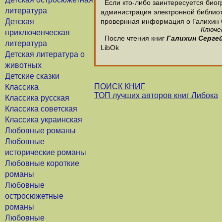
Если кто-либо заинтересуется биог
литература
администрация электронной библиотек
Детская
провернная информация о Галихин 
Ключе
приключенческая
После чтения книг
Галихин Серге
литература
LibOk
Детская литература о
животных
Детские сказки
ПОИСК КНИГ
Классика
ТОП лучших авторов книг Либока
Классика русская
Классика советская
Классика украинская
Любовные романы
Любовные
исторические романы
Любовные короткие
романы
Любовные
остросюжетные
романы
Любовные