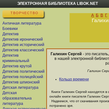
ЭЛЕКТРОННАЯ БИБЛИОТЕКА LIBOK.NET
ТВОРЧЕСТВО
А
Б
В
Г
Галихи
Античная литература
Боевики
Детектив
Детектив иронический
Детектив исторический
Детектив классический
Галихин Сергей
- это писатель
Детектив
в нашей электронной библиот
криминальный
р
Детектив крутой
Галихин Сер
Детектив политический
Детектив полицейский
Кольцо времени
Детектив шпионский
Детская литература
Книги Галихин Сергей находятся в ф
Детская
онлайн книги писателя Галихин Серг
образовательна
Надеемся, что от скачивания произв
литература
потрачено зря.
Детская остросюжетная