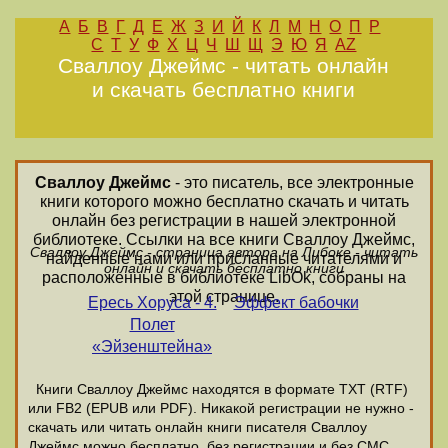
А
Б
В
Г
Д
Е
Ж
З
И
Й
К
Л
М
Н
О
П
Р
С
Т
У
Ф
Х
Ц
Ч
Ш
Щ
Э
Ю
Я
AZ
Сваллоу Джеймс - читать онлайн
и скачать бесплатно книги
Сваллоу Джеймс
- это писатель, все электронные
книги которого можно бесплатно скачать и читать
онлайн без регистрации в нашей электронной
библиотеке. Ссылки на все книги Сваллоу Джеймс,
Сваллоу Джеймс - страница автора на Либоке - читать
найденные нами или присланные читателями и
онлайн и скачать бесплатно книги
расположенные в библиотеке LibOk, собраны на
этой странице.
Ересь Хоруса - 4.
Эффект бабочки
Полет
«Эйзенштейна»
Книги Сваллоу Джеймс находятся в формате ТХТ (RTF)
или FB2 (EPUB или PDF). Никакой регистрации не нужно -
скачать или читать онлайн книги писателя Сваллоу
Джеймс можно бесплатно, без регистрации и без СМС.