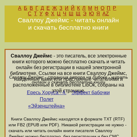
А
Б
В
Г
Д
Е
Ж
З
И
Й
К
Л
М
Н
О
П
Р
С
Т
У
Ф
Х
Ц
Ч
Ш
Щ
Э
Ю
Я
AZ
Сваллоу Джеймс - читать онлайн
и скачать бесплатно книги
Сваллоу Джеймс
- это писатель, все электронные
книги которого можно бесплатно скачать и читать
онлайн без регистрации в нашей электронной
библиотеке. Ссылки на все книги Сваллоу Джеймс,
Сваллоу Джеймс - страница автора на Либоке - читать
найденные нами или присланные читателями и
онлайн и скачать бесплатно книги
расположенные в библиотеке LibOk, собраны на
этой странице.
Ересь Хоруса - 4.
Эффект бабочки
Полет
«Эйзенштейна»
Книги Сваллоу Джеймс находятся в формате ТХТ (RTF)
или FB2 (EPUB или PDF). Никакой регистрации не нужно -
скачать или читать онлайн книги писателя Сваллоу
Джеймс можно бесплатно, без регистрации и без СМС.