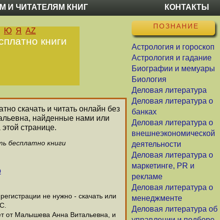
М И ЧИТАТЕЛЯМ КНИГ
КОНТАКТЫ
ПОЗНАНИЕ
Ю
Я
AZ
сплатно книги
Астрология и гороскоп
Астрология и гадание
Биографии и мемуары
Биология
Деловая литература
Деловая литература о
атно скачать и читать онлайн без
банках
альевна, найденные нами или
Деловая литература о
 этой странице.
внешнеэкономической
ть бесплатно книги
деятельности
Деловая литература о
маркетинге, PR и
ю
рекламе
Деловая литература о
егистрации не нужно - скачать или
менеджменте
С.
Деловая литература об
ет от Малышева Анна Витальевна, и
управлении и подборе