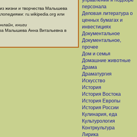
персонала
из жизни и творчества Малышева
Деловая литература о
опедиями: ru.wikipedia.org или
ценных бумагах и
нлайн, книги
инвестициях
ора Малышева Анна Витальевна в
Документальное
Документальное,
прочее
Дом и семья
Домашние животные
Драма
Драматургия
Искусство
История
История Востока
История Европы
История России
Кулинария, еда
Культурология
Контркультура
Лирика