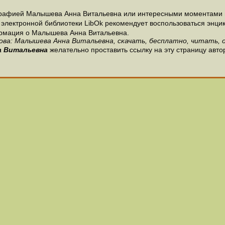
графией Малышева Анна Витальевна или интересными моментами 
электронной библиотеки LibOk рекомендует воспользоваться энцикл
формация о Малышева Анна Витальевна.
ова: Малышева Анна Витальевна, скачать, бесплатно, читать, о
а Витальевна
желательно проставить ссылку на эту страницу авт