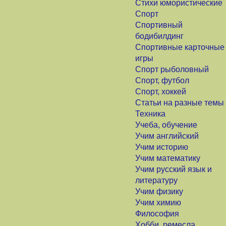
Стихи юмористические
Спорт
Спортивный
бодибилдинг
Спортивные карточные
игры
Спорт рыболовный
Спорт, футбол
Спорт, хоккей
Статьи на разные темы
Техника
Учеба, обучение
Учим английский
Учим историю
Учим математику
Учим русский язык и
литературу
Учим физику
Учим химию
Философия
Хобби, ремесла