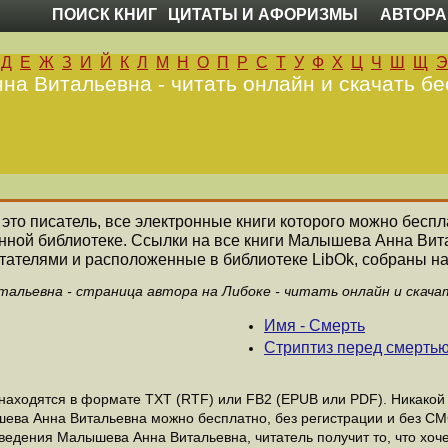
ПОИСК КНИГ
ЦИТАТЫ И АФОРИЗМЫ
АВТОРА
Д
Е
Ж
З
И
Й
К
Л
М
Н
О
П
Р
С
Т
У
Ф
Х
Ц
Ч
Ш
Щ
Э
а Витальевна - читать онлайн и скачать бе
 это писатель, все электронные книги которого можно беспл
онной библиотеке. Ссылки на все книги Малышева Анна Вит
ателями и расположенные в библиотеке LibOk, собраны на
альевна - страница автора на Либоке - читать онлайн и скача
Имя - Смерть
Стриптиз перед смерть
ходятся в формате ТХТ (RTF) или FB2 (EPUB или PDF). Никакой р
шева Анна Витальевна можно бесплатно, без регистрации и без СМ
ведения Малышева Анна Витальевна, читатель получит то, что хоч