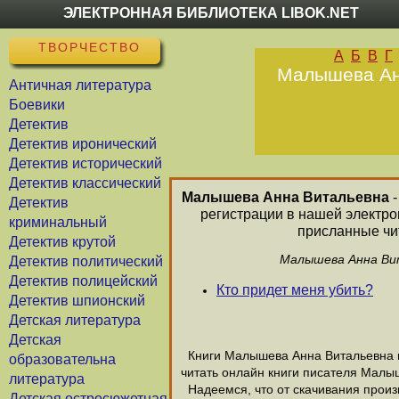
ЭЛЕКТРОННАЯ БИБЛИОТЕКА LIBOK.NET
ТВОРЧЕСТВО
А
Б
В
Г
Малышева Анн
Античная литература
Боевики
Детектив
Детектив иронический
Детектив исторический
Детектив классический
Малышева Анна Витальевна
-
Детектив
регистрации в нашей электр
криминальный
присланные чит
Детектив крутой
Малышева Анна Вит
Детектив политический
Детектив полицейский
Кто придет меня убить?
Детектив шпионский
Детская литература
Детская
Книги Малышева Анна Витальевна на
образовательна
читать онлайн книги писателя Малы
литература
Надеемся, что от скачивания произ
Детская остросюжетная