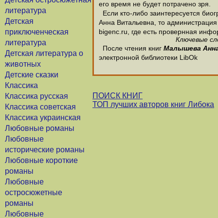
его время не будет потрачено зря.
литература
Если кто-либо заинтересуется био
Детская
Анна Витальевна, то администрация 
приключенческая
bigenc.ru, где есть провернная ин
Ключевые сл
литература
После чтения книг
Малышева Анн
Детская литература о
электронной библиотеки LibOk
животных
Детские сказки
Классика
ПОИСК КНИГ
Классика русская
ТОП лучших авторов книг Либока
Классика советская
Классика украинская
Любовные романы
Любовные
исторические романы
Любовные короткие
романы
Любовные
остросюжетные
романы
Любовные