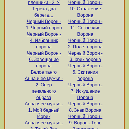
пленники - 2. У
Черный Ворон -
Терека два
10. Отражение
берега…
Ворона
Черный Ворон -
Черный Ворон -
1. Черный ворон
11. Созвездие
Черный Ворон -
Ворона
4. Избранник
Черный Ворон -
ворона
2. Полет ворона
Черный Ворон -
Черный Ворон -
6. Завещание
3. Крик ворона
ворона
Черный Ворон -
Белое танго
5. Скитания
Анна и ее мужья -
ворона
2. Опер
Черный Ворон -
печального
7. Искушение
образа
Ворона
Анна и ее мужья -
Черный Ворон -
1. Мой бедный
8. Знак Ворона
Йорик
Черный Ворон -
Анна и ее мужья -
9. Ворон - Тень