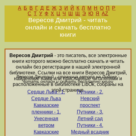
А
Б
В
Г
Д
Е
Ж
З
И
Й
К
Л
М
Н
О
П
Р
С
Т
У
Ф
Х
Ц
Ч
Ш
Щ
Э
Ю
Я
AZ
Вересов Дмитрий - читать
онлайн и скачать бесплатно
книги
Вересов Дмитрий
- это писатель, все электронные
книги которого можно бесплатно скачать и читать
онлайн без регистрации в нашей электронной
библиотеке. Ссылки на все книги Вересов Дмитрий,
Вересов Дмитрий - страница автора на Либоке -
найденные нами или присланные читателями и
читать онлайн и скачать бесплатно книги
расположенные в библиотеке LibOk, собраны на
этой странице.
Сердце Льва - 1.
Путники - 2.
Сердце Льва
Невский
Кавказские
проспект
пленники - 1.
Путники - 3.
Унесенная
Летний сад
ветром
Путники - 4.
Кавказские
Медный всадник