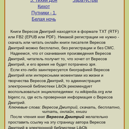
3. Тихий Дон
Заратустры
Кихот
Путники - 1.
Белая ночь
Книги Вересов Дмитрий находятся в формате ТХТ (RTF)
или FB2 (EPUB или PDF). Никакой регистрации не нужно -
скачать или читать онлайн книги писателя Вересов
Дмитрий можно бесплатно, без регистрации и без СМС.
Надеемся, что от скачивания произведения Вересов
Дмитрий, читатель получит то, что хочет от Вересов
Дмитрий, и его время не будет потрачено зря.
Если кто-либо заинтересуется биографией Вересов
Дмитрий или интересными моментами из жизни и
творчества Вересов Дмитрий, то администрация
электронной библиотеки LibOk рекомендует
воспользоваться энциклопедиями: ru.wikipedia.org или
bigenc.ru, где есть провернная информация о Вересов
Дмитрий.
Ключевые слова: Вересов Дмитрий, скачать, бесплатно,
читать, онлайн, книги
После чтения книг
Вересов Дмитрий
желательно
проставить ссылку на эту страницу автора Вересов
Дмитрий в электронной библиотеки LibOk