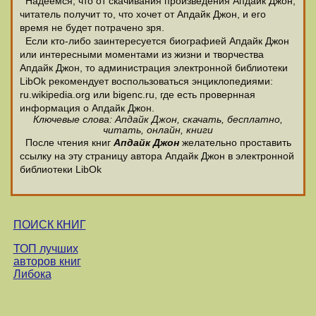
Надеемся, что от скачивания произведения Апдайк Джон,
читатель получит то, что хочет от Апдайк Джон, и его
время не будет потрачено зря.
Если кто-либо заинтересуется биографией Апдайк Джон
или интересными моментами из жизни и творчества
Апдайк Джон, то администрация электронной библиотеки
LibOk рекомендует воспользоваться энциклопедиями:
ru.wikipedia.org или bigenc.ru, где есть провернная
информация о Апдайк Джон.
Ключевые слова: Апдайк Джон, скачать, бесплатно,
читать, онлайн, книги
После чтения книг
Апдайк Джон
желательно проставить
ссылку на эту страницу автора Апдайк Джон в электронной
библиотеки LibOk
ПОИСК КНИГ
ТОП лучших
авторов книг
Либока