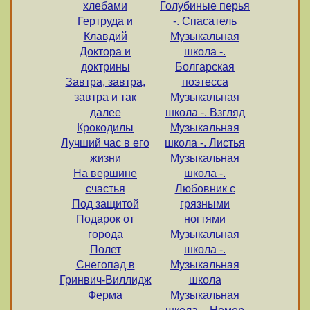
хлебами
Голубиные перья
Гертруда и
-. Спасатель
Клавдий
Музыкальная
Доктора и
школа -.
доктрины
Болгарская
Завтра, завтра,
поэтесса
завтра и так
Музыкальная
далее
школа -. Взгляд
Крокодилы
Музыкальная
Лучший час в его
школа -. Листья
жизни
Музыкальная
На вершине
школа -.
счастья
Любовник с
Под защитой
грязными
Подарок от
ногтями
города
Музыкальная
Полет
школа -.
Снегопад в
Музыкальная
Гринвич-Виллидж
школа
Ферма
Музыкальная