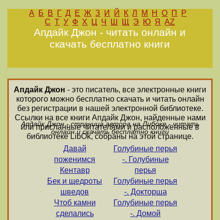
А
Б
В
Г
Д
Е
Ж
З
И
Й
К
Л
М
Н
О
П
Р
С
Т
У
Ф
Х
Ц
Ч
Ш
Щ
Э
Ю
Я
AZ
Апдайк Джон - читать онлайн и
скачать бесплатно книги
Апдайк Джон
- это писатель, все электронные книги
которого можно бесплатно скачать и читать онлайн
без регистрации в нашей электронной библиотеке.
Ссылки на все книги Апдайк Джон, найденные нами
Апдайк Джон - страница автора на Либоке - читать
или присланные читателями и расположенные в
онлайн и скачать бесплатно книги
библиотеке LibOk, собраны на этой странице.
Давай
Голубиные перья
поженимся
-. Голубиные
Кентавр
перья
Бек и щедроты
Голубиные перья
шведов
-. Докторша
Чтоб камни
Голубиные перья
сделались
-. Домой