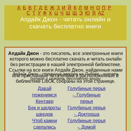
А
Б
В
Г
Д
Е
Ж
З
И
Й
К
Л
М
Н
О
П
Р
С
Т
У
Ф
Х
Ц
Ч
Ш
Щ
Э
Ю
Я
AZ
Апдайк Джон - читать онлайн и
скачать бесплатно книги
Апдайк Джон
- это писатель, все электронные книги
которого можно бесплатно скачать и читать онлайн
без регистрации в нашей электронной библиотеке.
Ссылки на все книги Апдайк Джон, найденные нами
Апдайк Джон - страница автора на Либоке - читать
или присланные читателями и расположенные в
онлайн и скачать бесплатно книги
библиотеке LibOk, собраны на этой странице.
Давай
Голубиные перья
поженимся
-. Голубиные
Кентавр
перья
Бек и щедроты
Голубиные перья
шведов
-. Докторша
Чтоб камни
Голубиные перья
сделались
-. Домой