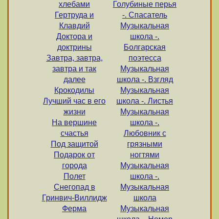
хлебами
Голубиные перья
Гертруда и
-. Спасатель
Клавдий
Музыкальная
Доктора и
школа -.
доктрины
Болгарская
Завтра, завтра,
поэтесса
завтра и так
Музыкальная
далее
школа -. Взгляд
Крокодилы
Музыкальная
Лучший час в его
школа -. Листья
жизни
Музыкальная
На вершине
школа -.
счастья
Любовник с
Под защитой
грязными
Подарок от
ногтями
города
Музыкальная
Полет
школа -.
Снегопад в
Музыкальная
Гринвич-Виллидж
школа
Ферма
Музыкальная