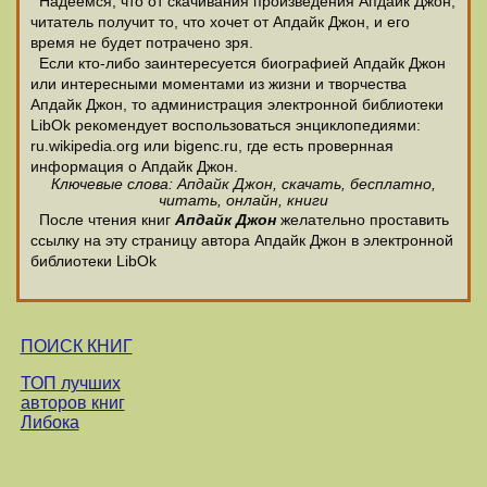
Надеемся, что от скачивания произведения Апдайк Джон,
читатель получит то, что хочет от Апдайк Джон, и его
время не будет потрачено зря.
Если кто-либо заинтересуется биографией Апдайк Джон
или интересными моментами из жизни и творчества
Апдайк Джон, то администрация электронной библиотеки
LibOk рекомендует воспользоваться энциклопедиями:
ru.wikipedia.org или bigenc.ru, где есть провернная
информация о Апдайк Джон.
Ключевые слова: Апдайк Джон, скачать, бесплатно,
читать, онлайн, книги
После чтения книг
Апдайк Джон
желательно проставить
ссылку на эту страницу автора Апдайк Джон в электронной
библиотеки LibOk
ПОИСК КНИГ
ТОП лучших
авторов книг
Либока