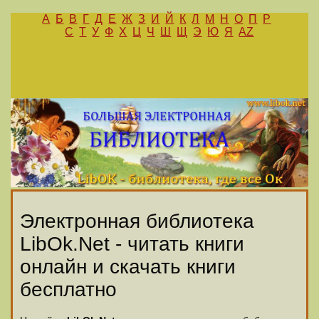
А
Б
В
Г
Д
Е
Ж
З
И
Й
К
Л
М
Н
О
П
Р
С
Т
У
Ф
Х
Ц
Ч
Ш
Щ
Э
Ю
Я
AZ
Электронная библиотека
LibOk.Net - читать книги
онлайн и скачать книги
бесплатно