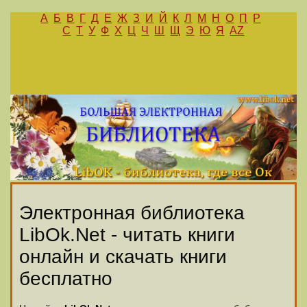
А
Б
В
Г
Д
Е
Ж
З
И
Й
К
Л
М
Н
О
П
Р
С
Т
У
Ф
Х
Ц
Ч
Ш
Щ
Э
Ю
Я
AZ
Электронная библиотека
LibOk.Net - читать книги
онлайн и скачать книги
бесплатно