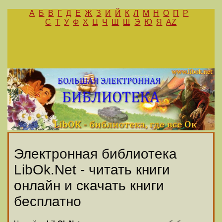
А
Б
В
Г
Д
Е
Ж
З
И
Й
К
Л
М
Н
О
П
Р
С
Т
У
Ф
Х
Ц
Ч
Ш
Щ
Э
Ю
Я
AZ
Электронная библиотека
LibOk.Net - читать книги
онлайн и скачать книги
бесплатно