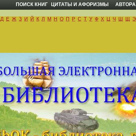
ПОИСК КНИГ
ЦИТАТЫ И АФОРИЗМЫ
АВТОРА
Д
Е
Ж
З
И
Й
К
Л
М
Н
О
П
Р
С
Т
У
Ф
Х
Ц
Ч
Ш
Щ
Э