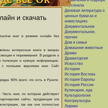
персонала
Деловая литература о
ценных бумагах и
лайн и скачать
инвестициях
Документальное
Документальное,
 тысячи книг в режиме онлайн без
прочее
Дом и семья
Домашние животные
авлены интересные книги в жанрах
Драма
х эмоции и переживания. В разделе о
Драматургия
щие полезную и нужную информацию.
Искусство
й с полными версиями книг. Сайт
История
История Востока
История Европы
ядка 90% всего что есть в Рунете.
История России
Кулинария, еда
 Часть книг, по которым действуют
Культурология
партнерские сайты, продающие эти
Контркультура
егистрации, так как они полностью
Лирика