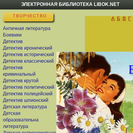
ЭЛЕКТРОННАЯ БИБЛИОТЕКА LIBOK.NET
ТВОРЧЕСТВО
А
Б
В
Г
Античная литература
Боевики
Детектив
Детектив иронический
Детектив исторический
Детектив классический
Детектив
криминальный
Детектив крутой
Детектив политический
Детектив полицейский
Детектив шпионский
Детская литература
Детская
образовательна
литература
Детская остросюжетная