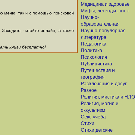
Медицина и здоровье
Мифы, легенды, эпос
ью меню, так и с помощью поисковой
Научно-
образовательная
аходите, читайте онлайн, а также
Научно-популярная
литература
Педагогика
чать книги бесплатно!
Политика
Психология
Публицистика
Путешествия и
география
Развлечения и досуг
Разное
Религия, мистика и НЛО
Религия, магия и
оккультизм
Секс учеба
Стихи
Стихи детские