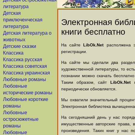
литература
Детская
приключенческая
Электронная библи
литература
книги бесплатно
Детская литература о
животных
На сайте
LibOk.Net
располжена эл
Детские сказки
регистрации.
Классика
Классика русская
На сайте мы сделали два раздела
Классика советская
художественной литературы, то есть
Классика украинская
познании можно скачать бесплатно
Любовные романы
Таким образом, сайт
LibOk.Net
я
Любовные
периодически обновляется.
исторические романы
Любовные короткие
Мы охватили значительный процент
романы
Электронная библиотека вычищенная
Любовные
На сегодняшний день у нас порядк
остросюжетные
имущественные авторские права, 
романы
произведения. Таких книг у нас п
Любовные