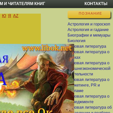
М И ЧИТАТЕЛЯМ КНИГ
КОНТАКТЫ
ПОЗНАНИЕ
Ю
Я
AZ
Астрология и гороскоп
Астрология и гадание
Биографии и мемуары
Биология
Деловая литература
Деловая литература о
банках
Деловая литература о
внешнеэкономической
деятельности
Деловая литература о
маркетинге, PR и
рекламе
Деловая литература о
менеджменте
Деловая литература об
управлении и подборе