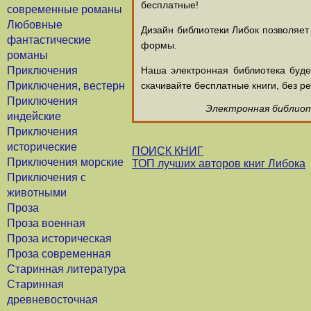
бесплатные!
современные романы
Любовные
Дизайн библиотеки Либок позволяет
фантастические
формы.
романы
Приключения
Наша электронная библиотека буд
Приключения, вестерн
скачивайте бесплатные книги, без ре
Приключения
Электронная библиоте
индейские
Приключения
исторические
ПОИСК КНИГ
Приключения морские
ТОП лучших авторов книг Либока
Приключения с
животными
Проза
Проза военная
Проза историческая
Проза современная
Старинная литература
Старинная
древневосточная