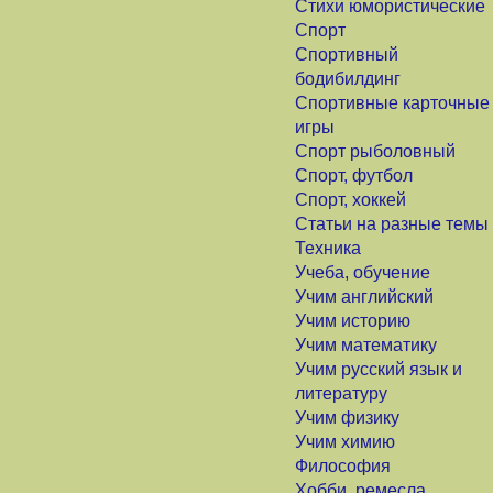
Стихи юмористические
Спорт
Спортивный
бодибилдинг
Спортивные карточные
игры
Спорт рыболовный
Спорт, футбол
Спорт, хоккей
Статьи на разные темы
Техника
Учеба, обучение
Учим английский
Учим историю
Учим математику
Учим русский язык и
литературу
Учим физику
Учим химию
Философия
Хобби, ремесла