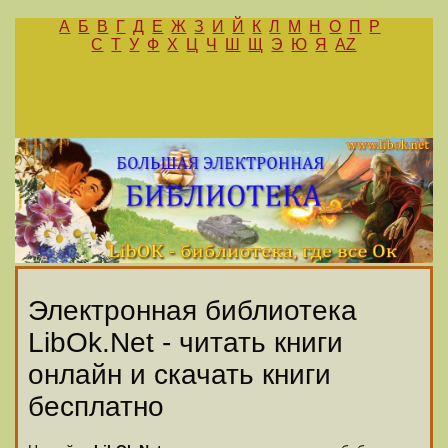
А
Б
В
Г
Д
Е
Ж
З
И
Й
К
Л
М
Н
О
П
Р
С
Т
У
Ф
Х
Ц
Ч
Ш
Щ
Э
Ю
Я
AZ
Электронная библиотека
LibOk.Net - читать книги
онлайн и скачать книги
бесплатно