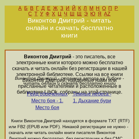
А
Б
В
Г
Д
Е
Ж
З
И
Й
К
Л
М
Н
О
П
Р
С
Т
У
Ф
Х
Ц
Ч
Ш
Щ
Э
Ю
Я
AZ
Виконтов Дмитрий - читать
онлайн и скачать бесплатно
книги
Виконтов Дмитрий
- это писатель, все
электронные книги которого можно бесплатно
скачать и читать онлайн без регистрации в нашей
электронной библиотеке. Ссылки на все книги
Виконтов Дмитрий - страница автора на Либоке -
Виконтов Дмитрий, найденные нами или
читать онлайн и скачать бесплатно книги
присланные читателями и расположенные в
библиотеке LibOk, собраны на этой странице.
Рейд обреченных
Темные небеса -
Место боя - 1.
1. Дыхание бури
Место боя
Книги Виконтов Дмитрий находятся в формате ТХТ (RTF)
или FB2 (EPUB или PDF). Никакой регистрации не нужно -
скачать или читать онлайн книги писателя Виконтов
Дмитрий можно бесплатно, без регистрации и без СМС.