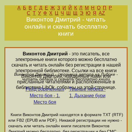
А
Б
В
Г
Д
Е
Ж
З
И
Й
К
Л
М
Н
О
П
Р
С
Т
У
Ф
Х
Ц
Ч
Ш
Щ
Э
Ю
Я
AZ
Виконтов Дмитрий - читать
онлайн и скачать бесплатно
книги
Виконтов Дмитрий
- это писатель, все
электронные книги которого можно бесплатно
скачать и читать онлайн без регистрации в нашей
электронной библиотеке. Ссылки на все книги
Виконтов Дмитрий - страница автора на Либоке -
Виконтов Дмитрий, найденные нами или
читать онлайн и скачать бесплатно книги
присланные читателями и расположенные в
библиотеке LibOk, собраны на этой странице.
Рейд обреченных
Темные небеса -
Место боя - 1.
1. Дыхание бури
Место боя
Книги Виконтов Дмитрий находятся в формате ТХТ (RTF)
или FB2 (EPUB или PDF). Никакой регистрации не нужно -
скачать или читать онлайн книги писателя Виконтов
Дмитрий можно бесплатно, без регистрации и без СМС.