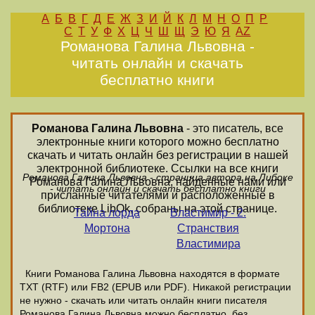
А
Б
В
Г
Д
Е
Ж
З
И
Й
К
Л
М
Н
О
П
Р
С
Т
У
Ф
Х
Ц
Ч
Ш
Щ
Э
Ю
Я
AZ
Романова Галина Львовна -
читать онлайн и скачать
бесплатно книги
Романова Галина Львовна
- это писатель, все
электронные книги которого можно бесплатно
скачать и читать онлайн без регистрации в нашей
электронной библиотеке. Ссылки на все книги
Романова Галина Львовна - страница автора на Либоке
Романова Галина Львовна, найденные нами или
- читать онлайн и скачать бесплатно книги
присланные читателями и расположенные в
библиотеке LibOk, собраны на этой странице.
Тайна лорда
Властимир - 2.
Мортона
Странствия
Властимира
Книги Романова Галина Львовна находятся в формате
ТХТ (RTF) или FB2 (EPUB или PDF). Никакой регистрации
не нужно - скачать или читать онлайн книги писателя
Романова Галина Львовна можно бесплатно, без